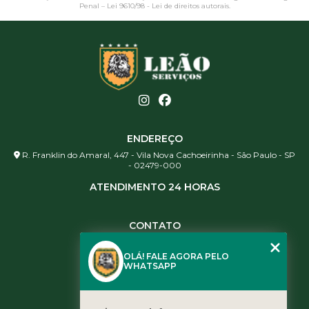
Penal –
Lei 9610/98 - Lei de direitos autorais
.
ENDEREÇO
R. Franklin do Amaral, 447 - Vila Nova Cachoeirinha - São Paulo - SP
- 02479-000
ATENDIMENTO 24 HORAS
CONTATO
(11) 3984-0344
OLÁ! FALE AGORA PELO
(11) 3461-5871
WHATSAPP
(11) 3984-0344
contato@leaoservicos.com.br