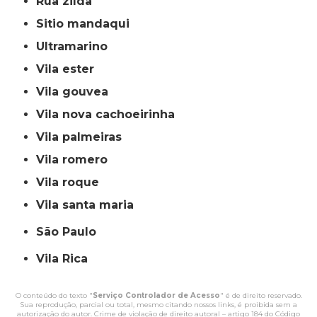
rua zilda
sitio mandaqui
ultramarino
vila ester
vila gouvea
vila nova cachoeirinha
vila palmeiras
vila romero
vila roque
vila santa maria
São Paulo
Vila Rica
O conteúdo do texto "
Serviço Controlador de Acesso
" é de direito reservado.
Sua reprodução, parcial ou total, mesmo citando nossos links, é proibida sem a
autorização do autor. Crime de violação de direito autoral – artigo 184 do Código