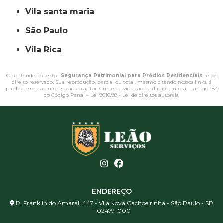
vila santa maria
São Paulo
Vila Rica
O conteúdo do texto "
Segurança Patrimonial para Prédios Residenciais
" é de
direito reservado. Sua reprodução, parcial ou total, mesmo citando nossos links, é
proibida sem a autorização do autor. Crime de violação de direito autoral – artigo 184
do Código Penal –
Lei 9610/98 - Lei de direitos autorais
.
ENDEREÇO
R. Franklin do Amaral, 447 - Vila Nova Cachoeirinha - São Paulo - SP
- 02479-000