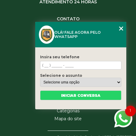
ATENDIMENTO 24 HORAS
CONTATO
(11) 3984-0344
OLÁ! FALE AGORA PELO
(11) 3461-5871
WHATSAPP
(11) 3984-0344
contato@leaoservicos.com.br
Insira seu telefone
MENU
Home
Selecione o assunto
Quem somos
Serviços
Blog
INICIAR CONVERSA
Contato
1
Categorias
Mapa do site