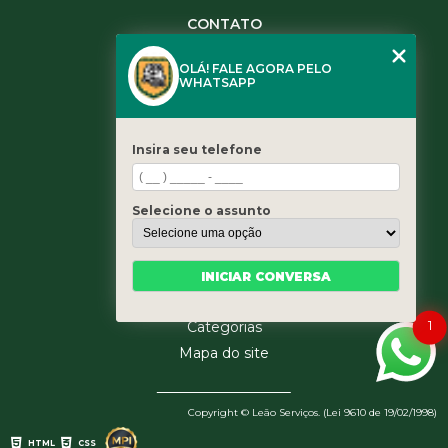
CONTATO
(11) 3984-0344
OLÁ! FALE AGORA PELO
(11) 3461-5871
WHATSAPP
(11) 3984-0344
contato@leaoservicos.com.br
Insira seu telefone
MENU
Home
Selecione o assunto
Quem somos
Serviços
Blog
INICIAR CONVERSA
Contato
1
Categorias
Mapa do site
Copyright © Leão Serviços. (Lei 9610 de 19/02/1998)
HTML
CSS