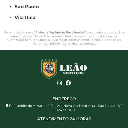
São Paulo
Vila Rica
O conteúdo do texto "
Sistema Vigilância Residencial
" é de direito reservado. Sua
reprodução, parcial ou total, mesmo citando nossos links, é proibida sem a
autorização do autor. Crime de violação de direito autoral – artigo 184 do Código
Penal –
Lei 9610/98 - Lei de direitos autorais
.
ENDEREÇO
R. Franklin do Amaral, 447 - Vila Nova Cachoeirinha - São Paulo - SP
- 02479-000
ATENDIMENTO 24 HORAS