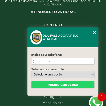
R. Franklin do Amaral, 447 - Vila Nova Cachoeirinha - São Paulo - SP
- 02479-000
ATENDIMENTO 24 HORAS
CONTATO
(11) 3984-0344
OLÁ! FALE AGORA PELO
(11) 3461-5871
WHATSAPP
(11) 3984-0344
contato@leaoservicos.com.br
Insira seu telefone
MENU
Home
Selecione o assunto
Quem somos
Serviços
Blog
INICIAR CONVERSA
Contato
1
Categorias
Mapa do site