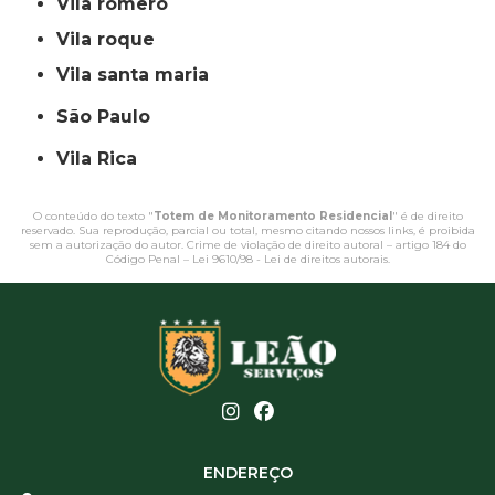
vila romero
vila roque
vila santa maria
São Paulo
Vila Rica
O conteúdo do texto "
Totem de Monitoramento Residencial
" é de direito
reservado. Sua reprodução, parcial ou total, mesmo citando nossos links, é proibida
sem a autorização do autor. Crime de violação de direito autoral – artigo 184 do
Código Penal –
Lei 9610/98 - Lei de direitos autorais
.
ENDEREÇO