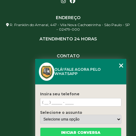
ENDEREÇO
R. Franklin do Amaral, 447 - Vila Nova Cachoeirinha - São Paulo - SP
- 02479-000
ATENDIMENTO 24 HORAS
CONTATO
(11) 3984-0344
OLÁ! FALE AGORA PELO
(11) 3461-5871
WHATSAPP
(11) 3984-0344
contato@leaoservicos.com.br
Insira seu telefone
MENU
Home
Selecione o assunto
Quem somos
Serviços
Blog
INICIAR CONVERSA