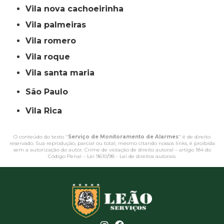
vila nova cachoeirinha
vila palmeiras
vila romero
vila roque
vila santa maria
São Paulo
Vila Rica
O conteúdo do texto "
Serviço de Monitoramento de Alarmes
" é de direito
reservado. Sua reprodução, parcial ou total, mesmo citando nossos links, é proibida
sem a autorização do autor. Crime de violação de direito autoral – artigo 184 do
Código Penal –
Lei 9610/98 - Lei de direitos autorais
.