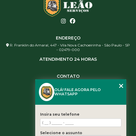
ENDEREÇO
R. Franklin do Amaral, 447 - Vila Nova Cachoeirinha - São Paulo - SP
- 02479-000
ATENDIMENTO 24 HORAS
CONTATO
(11) 3984-0344
OLÁ! FALE AGORA PELO
(11) 3461-5871
WHATSAPP
(11) 3984-0344
contato@leaoservicos.com.br
Insira seu telefone
MENU
Home
Selecione o assunto