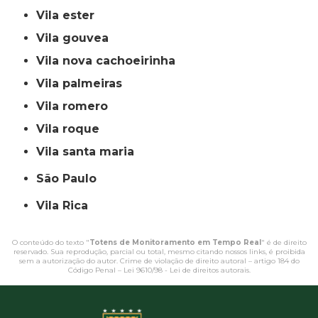
vila ester
vila gouvea
vila nova cachoeirinha
vila palmeiras
vila romero
vila roque
vila santa maria
São Paulo
Vila Rica
O conteúdo do texto "
Totens de Monitoramento em Tempo Real
" é de direito
reservado. Sua reprodução, parcial ou total, mesmo citando nossos links, é proibida
sem a autorização do autor. Crime de violação de direito autoral – artigo 184 do
Código Penal –
Lei 9610/98 - Lei de direitos autorais
.