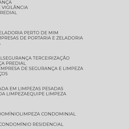
RANÇA
 VIGILÂNCIA
PREDIAL
ZELADORIA PERTO DE MIM
MPRESAS DE PORTARIA E ZELADORIA
A
AL
SEGURANÇA TERCEIRIZAÇÃO
ÇA PREDIAL
EMPRESA DE SEGURANÇA E LIMPEZA
ÇOS
ZADA EM LIMPEZAS PESADAS
 DA LIMPEZA
EQUIPE LIMPEZA
DOMÍNIO
LIMPEZA CONDOMINIAL
 CONDOMÍNIO RESIDENCIAL