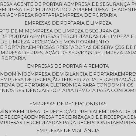
PRESA AGENTE DE PORTARIA
EMPRESA DE SEGURANÇA P
EMPRESA TERCEIRIZADA PORTARIA
EMPRESA DE AGENT
ARIA
EMPRESA PORTARIA
EMPRESA DE PORTARIA
EMPRESAS DE PORTARIA E LIMPEZA
ERTO DE MIM
EMPRESA DE LIMPEZA E SEGURANÇA
 DE PORTARIA
EMPRESAS TERCEIRIZADAS DE LIMPEZA E
S DE LIMPEZA RECEPÇÃO E MONITORAMENTO
DE PORTARIA
EMPRESAS PRESTADORAS DE SERVIÇOS DE 
EMPRESA DE PRESTAÇÃO DE SERVIÇOS DE LIMPEZA PA
E PORTARIA
EMPRESAS DE PORTARIA REMOTA
CONDOMÍNIO
EMPRESA DE VIGILÂNCIA E PORTARIA
EMPRE
A
EMPRESA DE RECEPÇÃO TERCEIRIZADA
TERCEIRIZAÇÃ
ISTEMA DE PORTARIA ELETRÔNICA PARA CONDOMÍNIOS
ÍNIOS RESIDENCIAIS
PORTARIA REMOTA PARA CONDOMÍ
EMPRESAS DE RECEPCIONISTAS
MÍNIOS
EMPRESA DE RECEPÇÃO PREDIAL
EMPRESA DE 
DE RECEPÇÃO
EMPRESA TERCEIRIZAÇÃO DE RECEPÇÃO
EMPRESAS TERCEIRIZADAS PARA RECEPCIONISTA
EMPRE
EMPRESAS DE VIGILÂNCIA