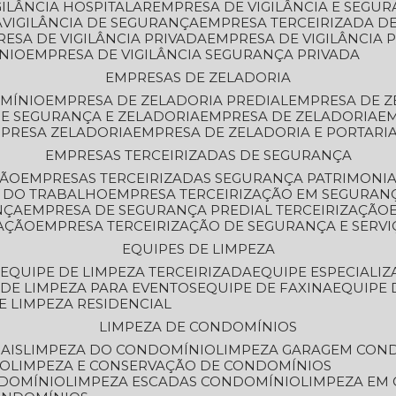
GILÂNCIA HOSPITALAR
EMPRESA DE VIGILÂNCIA E SEGU
A
VIGILÂNCIA DE SEGURANÇA
EMPRESA TERCEIRIZADA DE
RESA DE VIGILÂNCIA PRIVADA
EMPRESA DE VIGILÂNCIA 
ÔNIO
EMPRESA DE VIGILÂNCIA SEGURANÇA PRIVADA
EMPRESAS DE ZELADORIA
OMÍNIO
EMPRESA DE ZELADORIA PREDIAL
EMPRESA DE 
DE SEGURANÇA E ZELADORIA
EMPRESA DE ZELADORIA
E
MPRESA ZELADORIA
EMPRESA DE ZELADORIA E PORTARI
EMPRESAS TERCEIRIZADAS DE SEGURANÇA
ÇÃO
EMPRESAS TERCEIRIZADAS SEGURANÇA PATRIMONI
A DO TRABALHO
EMPRESA TERCEIRIZAÇÃO EM SEGURAN
NÇA
EMPRESA DE SEGURANÇA PREDIAL TERCEIRIZAÇÃO
ZAÇÃO
EMPRESA TERCEIRIZAÇÃO DE SEGURANÇA E SERVI
EQUIPES DE LIMPEZA
A
EQUIPE DE LIMPEZA TERCEIRIZADA
EQUIPE ESPECIALI
E DE LIMPEZA PARA EVENTOS
EQUIPE DE FAXINA
EQUIPE
DE LIMPEZA RESIDENCIAL
LIMPEZA DE CONDOMÍNIOS
AIS
LIMPEZA DO CONDOMÍNIO
LIMPEZA GARAGEM CON
IO
LIMPEZA E CONSERVAÇÃO DE CONDOMÍNIOS
NDOMÍNIO
LIMPEZA ESCADAS CONDOMÍNIO
LIMPEZA EM