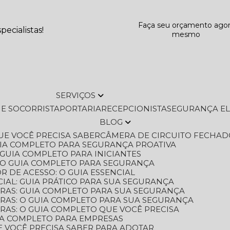
Faça seu orçamento ago
ecialistas!
mesmo
SERVIÇOS
L E SOCORRISTA
PORTARIA
RECEPCIONISTA
SEGURANÇA E
BLOG
QUE VOCÊ PRECISA SABER
CÂMERA DE CIRCUITO FECHAD
GUIA COMPLETO PARA SEGURANÇA PROATIVA
O GUIA COMPLETO PARA INICIANTES
 O GUIA COMPLETO PARA SEGURANÇA
 DE ACESSO: O GUIA ESSENCIAL
IAL: GUIA PRÁTICO PARA SUA SEGURANÇA
ORAS: GUIA COMPLETO PARA SUA SEGURANÇA
ORAS: O GUIA COMPLETO PARA SUA SEGURANÇA
RAS: O GUIA COMPLETO QUE VOCÊ PRECISA
UIA COMPLETO PARA EMPRESAS
E VOCÊ PRECISA SABER PARA ADOTAR