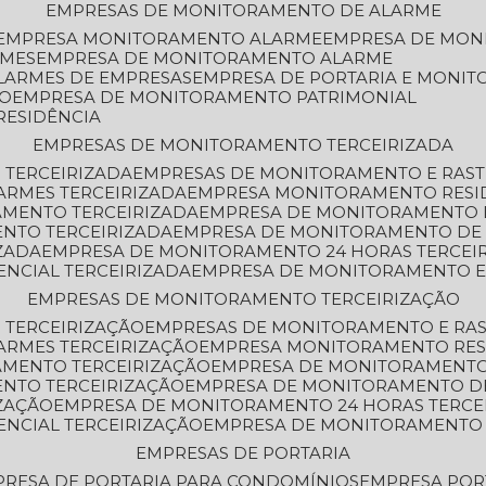
EMPRESAS DE MONITORAMENTO DE ALARME
EMPRESA MONITORAMENTO ALARME
EMPRESA DE MO
RMES
EMPRESA DE MONITORAMENTO ALARME
LARMES DE EMPRESAS
EMPRESA DE PORTARIA E MONI
TO
EMPRESA DE MONITORAMENTO PATRIMONIAL
RESIDÊNCIA
EMPRESAS DE MONITORAMENTO TERCEIRIZADA
 TERCEIRIZADA
EMPRESAS DE MONITORAMENTO E RAS
ARMES TERCEIRIZADA
EMPRESA MONITORAMENTO RESI
AMENTO TERCEIRIZADA
EMPRESA DE MONITORAMENTO 
ENTO TERCEIRIZADA
EMPRESA DE MONITORAMENTO DE
ZADA
EMPRESA DE MONITORAMENTO 24 HORAS TERCEI
ENCIAL TERCEIRIZADA
EMPRESA DE MONITORAMENTO E
EMPRESAS DE MONITORAMENTO TERCEIRIZAÇÃO
 TERCEIRIZAÇÃO
EMPRESAS DE MONITORAMENTO E RA
ARMES TERCEIRIZAÇÃO
EMPRESA MONITORAMENTO RES
AMENTO TERCEIRIZAÇÃO
EMPRESA DE MONITORAMENTO
ENTO TERCEIRIZAÇÃO
EMPRESA DE MONITORAMENTO D
ZAÇÃO
EMPRESA DE MONITORAMENTO 24 HORAS TERCE
ENCIAL TERCEIRIZAÇÃO
EMPRESA DE MONITORAMENTO 
EMPRESAS DE PORTARIA
PRESA DE PORTARIA PARA CONDOMÍNIOS
EMPRESA POR