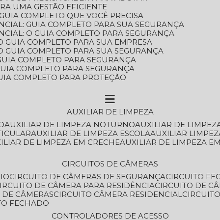
ARA UMA GESTÃO EFICIENTE
 GUIA COMPLETO QUE VOCÊ PRECISA
NCIAL: GUIA COMPLETO PARA SUA SEGURANÇA
NCIAL: O GUIA COMPLETO PARA SEGURANÇA
 O GUIA COMPLETO PARA SUA EMPRESA
: O GUIA COMPLETO PARA SUA SEGURANÇA
: GUIA COMPLETO PARA SEGURANÇA
: GUIA COMPLETO PARA SEGURANÇA
 GUIA COMPLETO PARA PROTEÇÃO
AUXILIAR DE LIMPEZA
O
AUXILIAR DE LIMPEZA NOTURNO
AUXILIAR DE LIMPEZ
TICULAR
AUXILIAR DE LIMPEZA ESCOLA
AUXILIAR LIMPEZ
XILIAR DE LIMPEZA EM CRECHE
AUXILIAR DE LIMPEZA E
CIRCUITOS DE CÂMERAS
IO
CIRCUITO DE CÂMERAS DE SEGURANÇA
CIRCUITO F
CIRCUITO DE CÂMERA PARA RESIDÊNCIA
CIRCUITO DE C
O DE CÂMERAS
CIRCUITO CÂMERA RESIDENCIAL
CIRCUI
ITO FECHADO
CONTROLADORES DE ACESSO