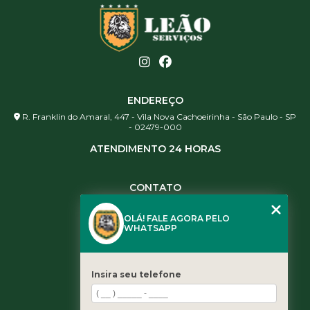
ENDEREÇO
R. Franklin do Amaral, 447 - Vila Nova Cachoeirinha - São Paulo - SP
- 02479-000
ATENDIMENTO 24 HORAS
CONTATO
(11) 3984-0344
OLÁ! FALE AGORA PELO
(11) 3461-5871
WHATSAPP
(11) 3984-0344
contato@leaoservicos.com.br
Insira seu telefone
MENU
Home