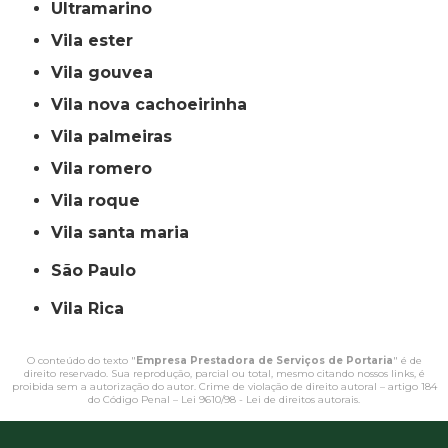
ultramarino
vila ester
vila gouvea
vila nova cachoeirinha
vila palmeiras
vila romero
vila roque
vila santa maria
São Paulo
Vila Rica
O conteúdo do texto "
Empresa Prestadora de Serviços de Portaria
" é de
direito reservado. Sua reprodução, parcial ou total, mesmo citando nossos links, é
proibida sem a autorização do autor. Crime de violação de direito autoral – artigo 184
do Código Penal –
Lei 9610/98 - Lei de direitos autorais
.