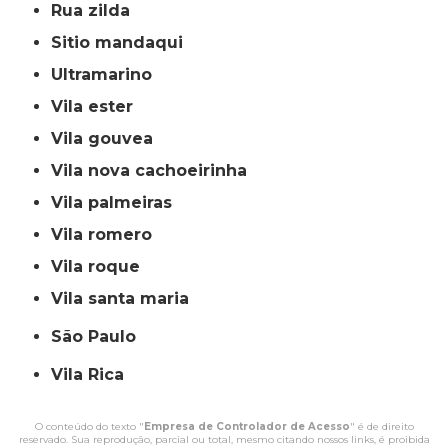
rua zilda
sitio mandaqui
ultramarino
vila ester
vila gouvea
vila nova cachoeirinha
vila palmeiras
vila romero
vila roque
vila santa maria
São Paulo
Vila Rica
O conteúdo do texto "
Empresa de Controlador de Acesso
" é de direito
reservado. Sua reprodução, parcial ou total, mesmo citando nossos links, é proibida