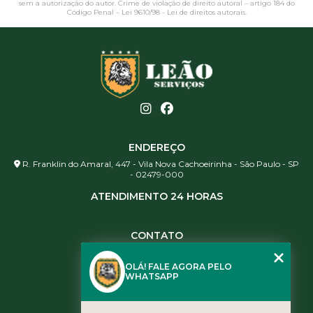
sem a autorização do autor. Crime de violação de direito autoral – artigo 184 do
Código Penal –
Lei 9610/98 - Lei de direitos autorais
.
ENDEREÇO
R. Franklin do Amaral, 447 - Vila Nova Cachoeirinha - São Paulo - SP
- 02479-000
ATENDIMENTO 24 HORAS
CONTATO
(11) 3984-0344
OLÁ! FALE AGORA PELO
(11) 3461-5871
WHATSAPP
(11) 3984-0344
contato@leaoservicos.com.br