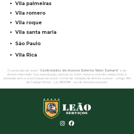
vila palmeiras
vila romero
vila roque
vila santa maria
São Paulo
Vila Rica
O conteúdo do texto "
Controlador de Acesso Externo Valor Sumaré
" é de
direito reservado. Sua reprodução, parcial ou total, mesmo citando nossos links, é
proibida sem a autorização do autor. Crime de violação de direito autoral – artigo 184
do Código Penal –
Lei 9610/98 - Lei de direitos autorais
.