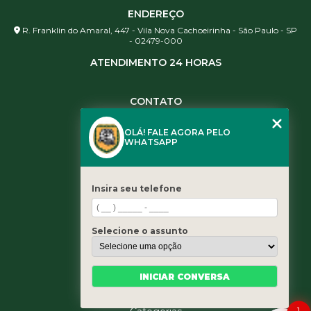
ENDEREÇO
R. Franklin do Amaral, 447 - Vila Nova Cachoeirinha - São Paulo - SP
- 02479-000
ATENDIMENTO 24 HORAS
CONTATO
(11) 3984-0344
OLÁ! FALE AGORA PELO
(11) 3461-5871
WHATSAPP
(11) 3984-0344
contato@leaoservicos.com.br
Insira seu telefone
MENU
Home
Selecione o assunto
Quem somos
Serviços
Blog
INICIAR CONVERSA
Contato
1