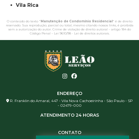
Vila Rica
O conteúdo do texto "
Manutenção de Condomínio Residencial
" é de direito
reservado. Sua reprodução, parcial ou total, mesmo citando nossos links, é proibida
sem a autorização do autor. Crime de violação de direito autoral – artigo 184 do
Código Penal –
Lei 9610/98 - Lei de direitos autorais
.
ENDEREÇO
R. Franklin do Amaral, 447 - Vila Nova Cachoeirinha - São Paulo - SP
- 02479-000
ATENDIMENTO 24 HORAS
CONTATO