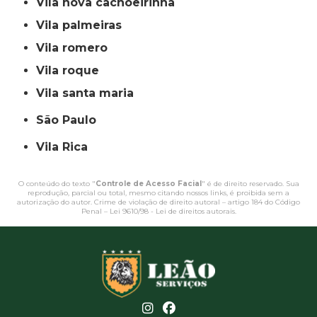
vila nova cachoeirinha
vila palmeiras
vila romero
vila roque
vila santa maria
São Paulo
Vila Rica
O conteúdo do texto "
Controle de Acesso Facial
" é de direito reservado. Sua
reprodução, parcial ou total, mesmo citando nossos links, é proibida sem a
autorização do autor. Crime de violação de direito autoral – artigo 184 do Código
Penal –
Lei 9610/98 - Lei de direitos autorais
.