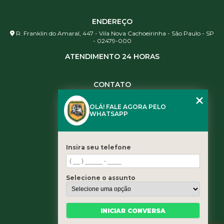
ENDEREÇO
R. Franklin do Amaral, 447 - Vila Nova Cachoeirinha - São Paulo - SP
- 02479-000
ATENDIMENTO 24 HORAS
CONTATO
(11) 3984-0344
OLÁ! FALE AGORA PELO
(11) 3461-5871
WHATSAPP
(11) 3984-0344
contato@leaoservicos.com.br
Insira seu telefone
MENU
Home
Selecione o assunto
Quem somos
Serviços
Blog
INICIAR CONVERSA
Contato