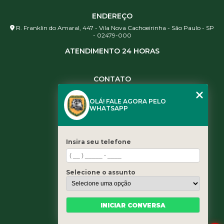
ENDEREÇO
R. Franklin do Amaral, 447 - Vila Nova Cachoeirinha - São Paulo - SP
- 02479-000
ATENDIMENTO 24 HORAS
CONTATO
(11) 3984-0344
OLÁ! FALE AGORA PELO
(11) 3461-5871
WHATSAPP
(11) 3984-0344
contato@leaoservicos.com.br
Insira seu telefone
MENU
Home
Selecione o assunto
Quem somos
Serviços
Blog
INICIAR CONVERSA
Contato