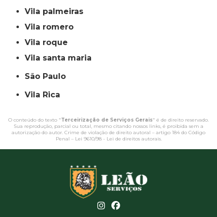
vila palmeiras
vila romero
vila roque
vila santa maria
São Paulo
Vila Rica
O conteúdo do texto "
Terceirização de Serviços Gerais
" é de direito reservado.
Sua reprodução, parcial ou total, mesmo citando nossos links, é proibida sem a
autorização do autor. Crime de violação de direito autoral – artigo 184 do Código
Penal –
Lei 9610/98 - Lei de direitos autorais
.