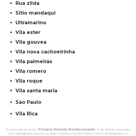
rua zilda
sitio mandaqui
ultramarino
vila ester
vila gouvea
vila nova cachoeirinha
vila palmeiras
vila romero
vila roque
vila santa maria
São Paulo
Vila Rica
O conteúdo do texto "
Portaria Remota Monitoramento
" é de direito reservado.
Sua reprodução, parcial ou total, mesmo citando nossos links, é proibida sem a