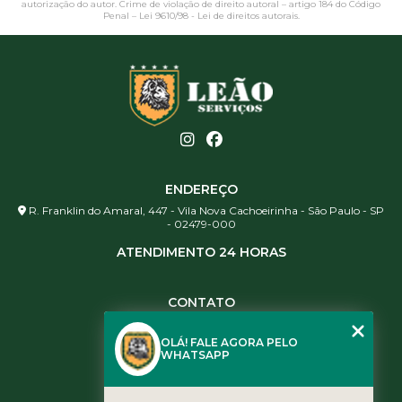
autorização do autor. Crime de violação de direito autoral – artigo 184 do Código
Penal –
Lei 9610/98 - Lei de direitos autorais
.
ENDEREÇO
R. Franklin do Amaral, 447 - Vila Nova Cachoeirinha - São Paulo - SP
- 02479-000
ATENDIMENTO 24 HORAS
CONTATO
(11) 3984-0344
OLÁ! FALE AGORA PELO
(11) 3461-5871
WHATSAPP
(11) 3984-0344
contato@leaoservicos.com.br