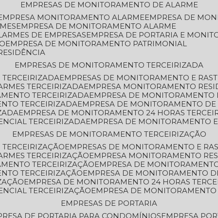
EMPRESAS DE MONITORAMENTO DE ALARME
EMPRESA MONITORAMENTO ALARME
EMPRESA DE MO
RMES
EMPRESA DE MONITORAMENTO ALARME
LARMES DE EMPRESAS
EMPRESA DE PORTARIA E MONI
TO
EMPRESA DE MONITORAMENTO PATRIMONIAL
RESIDÊNCIA
EMPRESAS DE MONITORAMENTO TERCEIRIZADA
 TERCEIRIZADA
EMPRESAS DE MONITORAMENTO E RAS
ARMES TERCEIRIZADA
EMPRESA MONITORAMENTO RESI
AMENTO TERCEIRIZADA
EMPRESA DE MONITORAMENTO 
ENTO TERCEIRIZADA
EMPRESA DE MONITORAMENTO DE
ZADA
EMPRESA DE MONITORAMENTO 24 HORAS TERCEI
ENCIAL TERCEIRIZADA
EMPRESA DE MONITORAMENTO E
EMPRESAS DE MONITORAMENTO TERCEIRIZAÇÃO
 TERCEIRIZAÇÃO
EMPRESAS DE MONITORAMENTO E RA
ARMES TERCEIRIZAÇÃO
EMPRESA MONITORAMENTO RES
AMENTO TERCEIRIZAÇÃO
EMPRESA DE MONITORAMENTO
ENTO TERCEIRIZAÇÃO
EMPRESA DE MONITORAMENTO D
ZAÇÃO
EMPRESA DE MONITORAMENTO 24 HORAS TERCE
ENCIAL TERCEIRIZAÇÃO
EMPRESA DE MONITORAMENTO 
EMPRESAS DE PORTARIA
PRESA DE PORTARIA PARA CONDOMÍNIOS
EMPRESA POR