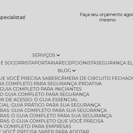
Faça seu orçamento ago
ecialistas!
mesmo
SERVIÇOS
L E SOCORRISTA
PORTARIA
RECEPCIONISTA
SEGURANÇA E
BLOG
QUE VOCÊ PRECISA SABER
CÂMERA DE CIRCUITO FECHAD
GUIA COMPLETO PARA SEGURANÇA PROATIVA
O GUIA COMPLETO PARA INICIANTES
 O GUIA COMPLETO PARA SEGURANÇA
 DE ACESSO: O GUIA ESSENCIAL
IAL: GUIA PRÁTICO PARA SUA SEGURANÇA
ORAS: GUIA COMPLETO PARA SUA SEGURANÇA
ORAS: O GUIA COMPLETO PARA SUA SEGURANÇA
RAS: O GUIA COMPLETO QUE VOCÊ PRECISA
UIA COMPLETO PARA EMPRESAS
E VOCÊ PRECISA SABER PARA ADOTAR