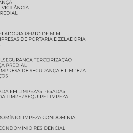
RANÇA
 VIGILÂNCIA
PREDIAL
ZELADORIA PERTO DE MIM
MPRESAS DE PORTARIA E ZELADORIA
A
AL
SEGURANÇA TERCEIRIZAÇÃO
ÇA PREDIAL
EMPRESA DE SEGURANÇA E LIMPEZA
ÇOS
ZADA EM LIMPEZAS PESADAS
 DA LIMPEZA
EQUIPE LIMPEZA
DOMÍNIO
LIMPEZA CONDOMINIAL
 CONDOMÍNIO RESIDENCIAL