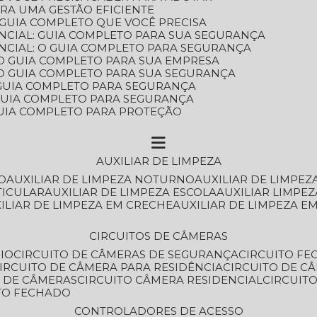
ARA UMA GESTÃO EFICIENTE
 GUIA COMPLETO QUE VOCÊ PRECISA
NCIAL: GUIA COMPLETO PARA SUA SEGURANÇA
NCIAL: O GUIA COMPLETO PARA SEGURANÇA
 O GUIA COMPLETO PARA SUA EMPRESA
: O GUIA COMPLETO PARA SUA SEGURANÇA
: GUIA COMPLETO PARA SEGURANÇA
: GUIA COMPLETO PARA SEGURANÇA
 GUIA COMPLETO PARA PROTEÇÃO
AUXILIAR DE LIMPEZA
O
AUXILIAR DE LIMPEZA NOTURNO
AUXILIAR DE LIMPEZ
TICULAR
AUXILIAR DE LIMPEZA ESCOLA
AUXILIAR LIMPEZ
XILIAR DE LIMPEZA EM CRECHE
AUXILIAR DE LIMPEZA E
CIRCUITOS DE CÂMERAS
IO
CIRCUITO DE CÂMERAS DE SEGURANÇA
CIRCUITO F
CIRCUITO DE CÂMERA PARA RESIDÊNCIA
CIRCUITO DE C
O DE CÂMERAS
CIRCUITO CÂMERA RESIDENCIAL
CIRCUI
ITO FECHADO
CONTROLADORES DE ACESSO