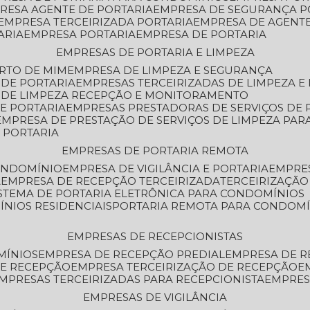
PRESA AGENTE DE PORTARIA
EMPRESA DE SEGURANÇA P
EMPRESA TERCEIRIZADA PORTARIA
EMPRESA DE AGENT
ARIA
EMPRESA PORTARIA
EMPRESA DE PORTARIA
EMPRESAS DE PORTARIA E LIMPEZA
ERTO DE MIM
EMPRESA DE LIMPEZA E SEGURANÇA
 DE PORTARIA
EMPRESAS TERCEIRIZADAS DE LIMPEZA E
S DE LIMPEZA RECEPÇÃO E MONITORAMENTO
DE PORTARIA
EMPRESAS PRESTADORAS DE SERVIÇOS DE 
EMPRESA DE PRESTAÇÃO DE SERVIÇOS DE LIMPEZA PA
E PORTARIA
EMPRESAS DE PORTARIA REMOTA
CONDOMÍNIO
EMPRESA DE VIGILÂNCIA E PORTARIA
EMPRE
A
EMPRESA DE RECEPÇÃO TERCEIRIZADA
TERCEIRIZAÇÃ
ISTEMA DE PORTARIA ELETRÔNICA PARA CONDOMÍNIOS
ÍNIOS RESIDENCIAIS
PORTARIA REMOTA PARA CONDOMÍ
EMPRESAS DE RECEPCIONISTAS
MÍNIOS
EMPRESA DE RECEPÇÃO PREDIAL
EMPRESA DE 
DE RECEPÇÃO
EMPRESA TERCEIRIZAÇÃO DE RECEPÇÃO
EMPRESAS TERCEIRIZADAS PARA RECEPCIONISTA
EMPRE
EMPRESAS DE VIGILÂNCIA