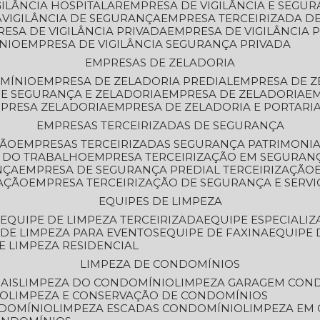
GILÂNCIA HOSPITALAR
EMPRESA DE VIGILÂNCIA E SEGU
A
VIGILÂNCIA DE SEGURANÇA
EMPRESA TERCEIRIZADA DE
RESA DE VIGILÂNCIA PRIVADA
EMPRESA DE VIGILÂNCIA 
ÔNIO
EMPRESA DE VIGILÂNCIA SEGURANÇA PRIVADA
EMPRESAS DE ZELADORIA
OMÍNIO
EMPRESA DE ZELADORIA PREDIAL
EMPRESA DE 
DE SEGURANÇA E ZELADORIA
EMPRESA DE ZELADORIA
E
MPRESA ZELADORIA
EMPRESA DE ZELADORIA E PORTARI
EMPRESAS TERCEIRIZADAS DE SEGURANÇA
ÇÃO
EMPRESAS TERCEIRIZADAS SEGURANÇA PATRIMONI
A DO TRABALHO
EMPRESA TERCEIRIZAÇÃO EM SEGURAN
NÇA
EMPRESA DE SEGURANÇA PREDIAL TERCEIRIZAÇÃO
ZAÇÃO
EMPRESA TERCEIRIZAÇÃO DE SEGURANÇA E SERVI
EQUIPES DE LIMPEZA
A
EQUIPE DE LIMPEZA TERCEIRIZADA
EQUIPE ESPECIALI
E DE LIMPEZA PARA EVENTOS
EQUIPE DE FAXINA
EQUIPE
DE LIMPEZA RESIDENCIAL
LIMPEZA DE CONDOMÍNIOS
AIS
LIMPEZA DO CONDOMÍNIO
LIMPEZA GARAGEM CON
IO
LIMPEZA E CONSERVAÇÃO DE CONDOMÍNIOS
NDOMÍNIO
LIMPEZA ESCADAS CONDOMÍNIO
LIMPEZA EM