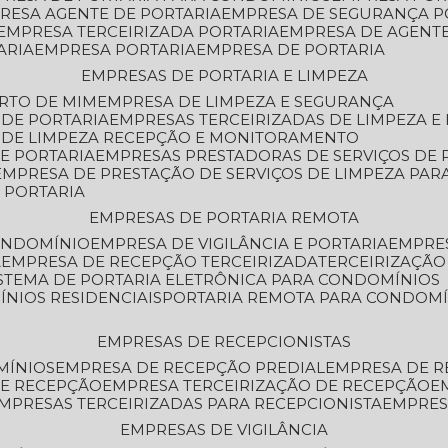
PRESA AGENTE DE PORTARIA
EMPRESA DE SEGURANÇA P
EMPRESA TERCEIRIZADA PORTARIA
EMPRESA DE AGENT
ARIA
EMPRESA PORTARIA
EMPRESA DE PORTARIA
EMPRESAS DE PORTARIA E LIMPEZA
ERTO DE MIM
EMPRESA DE LIMPEZA E SEGURANÇA
 DE PORTARIA
EMPRESAS TERCEIRIZADAS DE LIMPEZA E
S DE LIMPEZA RECEPÇÃO E MONITORAMENTO
DE PORTARIA
EMPRESAS PRESTADORAS DE SERVIÇOS DE 
EMPRESA DE PRESTAÇÃO DE SERVIÇOS DE LIMPEZA PA
E PORTARIA
EMPRESAS DE PORTARIA REMOTA
CONDOMÍNIO
EMPRESA DE VIGILÂNCIA E PORTARIA
EMPRE
A
EMPRESA DE RECEPÇÃO TERCEIRIZADA
TERCEIRIZAÇÃ
ISTEMA DE PORTARIA ELETRÔNICA PARA CONDOMÍNIOS
ÍNIOS RESIDENCIAIS
PORTARIA REMOTA PARA CONDOMÍ
EMPRESAS DE RECEPCIONISTAS
MÍNIOS
EMPRESA DE RECEPÇÃO PREDIAL
EMPRESA DE 
DE RECEPÇÃO
EMPRESA TERCEIRIZAÇÃO DE RECEPÇÃO
EMPRESAS TERCEIRIZADAS PARA RECEPCIONISTA
EMPRE
EMPRESAS DE VIGILÂNCIA