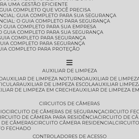
ARA UMA GESTÃO EFICIENTE
 GUIA COMPLETO QUE VOCÊ PRECISA
NCIAL: GUIA COMPLETO PARA SUA SEGURANÇA
NCIAL: O GUIA COMPLETO PARA SEGURANÇA
 O GUIA COMPLETO PARA SUA EMPRESA
: O GUIA COMPLETO PARA SUA SEGURANÇA
: GUIA COMPLETO PARA SEGURANÇA
: GUIA COMPLETO PARA SEGURANÇA
 GUIA COMPLETO PARA PROTEÇÃO
AUXILIAR DE LIMPEZA
O
AUXILIAR DE LIMPEZA NOTURNO
AUXILIAR DE LIMPEZ
TICULAR
AUXILIAR DE LIMPEZA ESCOLA
AUXILIAR LIMPEZ
XILIAR DE LIMPEZA EM CRECHE
AUXILIAR DE LIMPEZA E
CIRCUITOS DE CÂMERAS
IO
CIRCUITO DE CÂMERAS DE SEGURANÇA
CIRCUITO F
CIRCUITO DE CÂMERA PARA RESIDÊNCIA
CIRCUITO DE C
O DE CÂMERAS
CIRCUITO CÂMERA RESIDENCIAL
CIRCUI
ITO FECHADO
CONTROLADORES DE ACESSO