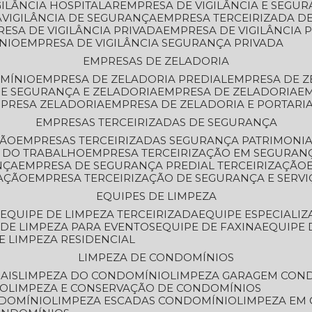
GILÂNCIA HOSPITALAR
EMPRESA DE VIGILÂNCIA E SEGU
A
VIGILÂNCIA DE SEGURANÇA
EMPRESA TERCEIRIZADA DE
RESA DE VIGILÂNCIA PRIVADA
EMPRESA DE VIGILÂNCIA 
ÔNIO
EMPRESA DE VIGILÂNCIA SEGURANÇA PRIVADA
EMPRESAS DE ZELADORIA
OMÍNIO
EMPRESA DE ZELADORIA PREDIAL
EMPRESA DE 
DE SEGURANÇA E ZELADORIA
EMPRESA DE ZELADORIA
E
MPRESA ZELADORIA
EMPRESA DE ZELADORIA E PORTARI
EMPRESAS TERCEIRIZADAS DE SEGURANÇA
ÇÃO
EMPRESAS TERCEIRIZADAS SEGURANÇA PATRIMONI
A DO TRABALHO
EMPRESA TERCEIRIZAÇÃO EM SEGURAN
NÇA
EMPRESA DE SEGURANÇA PREDIAL TERCEIRIZAÇÃO
ZAÇÃO
EMPRESA TERCEIRIZAÇÃO DE SEGURANÇA E SERVI
EQUIPES DE LIMPEZA
A
EQUIPE DE LIMPEZA TERCEIRIZADA
EQUIPE ESPECIALI
E DE LIMPEZA PARA EVENTOS
EQUIPE DE FAXINA
EQUIPE
DE LIMPEZA RESIDENCIAL
LIMPEZA DE CONDOMÍNIOS
AIS
LIMPEZA DO CONDOMÍNIO
LIMPEZA GARAGEM CON
IO
LIMPEZA E CONSERVAÇÃO DE CONDOMÍNIOS
NDOMÍNIO
LIMPEZA ESCADAS CONDOMÍNIO
LIMPEZA EM