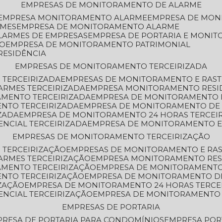
EMPRESAS DE MONITORAMENTO DE ALARME
EMPRESA MONITORAMENTO ALARME
EMPRESA DE MO
RMES
EMPRESA DE MONITORAMENTO ALARME
LARMES DE EMPRESAS
EMPRESA DE PORTARIA E MONI
TO
EMPRESA DE MONITORAMENTO PATRIMONIAL
RESIDÊNCIA
EMPRESAS DE MONITORAMENTO TERCEIRIZADA
 TERCEIRIZADA
EMPRESAS DE MONITORAMENTO E RAS
ARMES TERCEIRIZADA
EMPRESA MONITORAMENTO RESI
AMENTO TERCEIRIZADA
EMPRESA DE MONITORAMENTO 
ENTO TERCEIRIZADA
EMPRESA DE MONITORAMENTO DE
ZADA
EMPRESA DE MONITORAMENTO 24 HORAS TERCEI
ENCIAL TERCEIRIZADA
EMPRESA DE MONITORAMENTO E
EMPRESAS DE MONITORAMENTO TERCEIRIZAÇÃO
 TERCEIRIZAÇÃO
EMPRESAS DE MONITORAMENTO E RA
ARMES TERCEIRIZAÇÃO
EMPRESA MONITORAMENTO RES
AMENTO TERCEIRIZAÇÃO
EMPRESA DE MONITORAMENTO
ENTO TERCEIRIZAÇÃO
EMPRESA DE MONITORAMENTO D
ZAÇÃO
EMPRESA DE MONITORAMENTO 24 HORAS TERCE
ENCIAL TERCEIRIZAÇÃO
EMPRESA DE MONITORAMENTO 
EMPRESAS DE PORTARIA
PRESA DE PORTARIA PARA CONDOMÍNIOS
EMPRESA POR