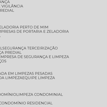
RANÇA
 VIGILÂNCIA
PREDIAL
ZELADORIA PERTO DE MIM
MPRESAS DE PORTARIA E ZELADORIA
A
AL
SEGURANÇA TERCEIRIZAÇÃO
ÇA PREDIAL
EMPRESA DE SEGURANÇA E LIMPEZA
ÇOS
ZADA EM LIMPEZAS PESADAS
 DA LIMPEZA
EQUIPE LIMPEZA
DOMÍNIO
LIMPEZA CONDOMINIAL
 CONDOMÍNIO RESIDENCIAL