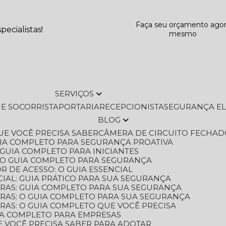
Faça seu orçamento ago
ecialistas!
mesmo
SERVIÇOS
L E SOCORRISTA
PORTARIA
RECEPCIONISTA
SEGURANÇA E
BLOG
QUE VOCÊ PRECISA SABER
CÂMERA DE CIRCUITO FECHAD
GUIA COMPLETO PARA SEGURANÇA PROATIVA
O GUIA COMPLETO PARA INICIANTES
 O GUIA COMPLETO PARA SEGURANÇA
 DE ACESSO: O GUIA ESSENCIAL
IAL: GUIA PRÁTICO PARA SUA SEGURANÇA
ORAS: GUIA COMPLETO PARA SUA SEGURANÇA
ORAS: O GUIA COMPLETO PARA SUA SEGURANÇA
RAS: O GUIA COMPLETO QUE VOCÊ PRECISA
UIA COMPLETO PARA EMPRESAS
E VOCÊ PRECISA SABER PARA ADOTAR