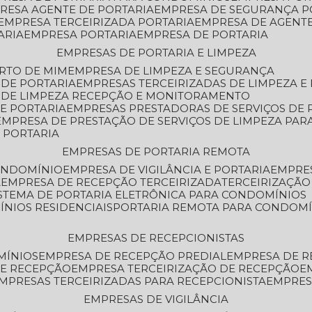
PRESA AGENTE DE PORTARIA
EMPRESA DE SEGURANÇA P
EMPRESA TERCEIRIZADA PORTARIA
EMPRESA DE AGENT
ARIA
EMPRESA PORTARIA
EMPRESA DE PORTARIA
EMPRESAS DE PORTARIA E LIMPEZA
ERTO DE MIM
EMPRESA DE LIMPEZA E SEGURANÇA
 DE PORTARIA
EMPRESAS TERCEIRIZADAS DE LIMPEZA E
S DE LIMPEZA RECEPÇÃO E MONITORAMENTO
DE PORTARIA
EMPRESAS PRESTADORAS DE SERVIÇOS DE 
EMPRESA DE PRESTAÇÃO DE SERVIÇOS DE LIMPEZA PA
E PORTARIA
EMPRESAS DE PORTARIA REMOTA
CONDOMÍNIO
EMPRESA DE VIGILÂNCIA E PORTARIA
EMPRE
A
EMPRESA DE RECEPÇÃO TERCEIRIZADA
TERCEIRIZAÇÃ
ISTEMA DE PORTARIA ELETRÔNICA PARA CONDOMÍNIOS
ÍNIOS RESIDENCIAIS
PORTARIA REMOTA PARA CONDOMÍ
EMPRESAS DE RECEPCIONISTAS
MÍNIOS
EMPRESA DE RECEPÇÃO PREDIAL
EMPRESA DE 
DE RECEPÇÃO
EMPRESA TERCEIRIZAÇÃO DE RECEPÇÃO
EMPRESAS TERCEIRIZADAS PARA RECEPCIONISTA
EMPRE
EMPRESAS DE VIGILÂNCIA