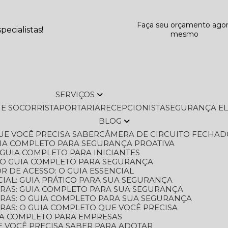
Faça seu orçamento ago
ecialistas!
mesmo
SERVIÇOS
L E SOCORRISTA
PORTARIA
RECEPCIONISTA
SEGURANÇA E
BLOG
QUE VOCÊ PRECISA SABER
CÂMERA DE CIRCUITO FECHAD
GUIA COMPLETO PARA SEGURANÇA PROATIVA
O GUIA COMPLETO PARA INICIANTES
 O GUIA COMPLETO PARA SEGURANÇA
 DE ACESSO: O GUIA ESSENCIAL
IAL: GUIA PRÁTICO PARA SUA SEGURANÇA
ORAS: GUIA COMPLETO PARA SUA SEGURANÇA
ORAS: O GUIA COMPLETO PARA SUA SEGURANÇA
RAS: O GUIA COMPLETO QUE VOCÊ PRECISA
UIA COMPLETO PARA EMPRESAS
E VOCÊ PRECISA SABER PARA ADOTAR