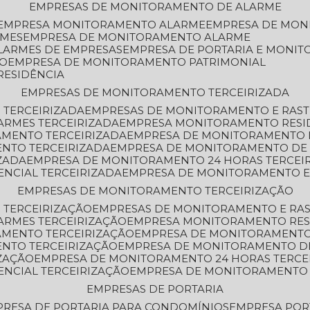
EMPRESAS DE MONITORAMENTO DE ALARME
EMPRESA MONITORAMENTO ALARME
EMPRESA DE MO
RMES
EMPRESA DE MONITORAMENTO ALARME
LARMES DE EMPRESAS
EMPRESA DE PORTARIA E MONI
TO
EMPRESA DE MONITORAMENTO PATRIMONIAL
RESIDÊNCIA
EMPRESAS DE MONITORAMENTO TERCEIRIZADA
 TERCEIRIZADA
EMPRESAS DE MONITORAMENTO E RAS
ARMES TERCEIRIZADA
EMPRESA MONITORAMENTO RESI
AMENTO TERCEIRIZADA
EMPRESA DE MONITORAMENTO 
ENTO TERCEIRIZADA
EMPRESA DE MONITORAMENTO DE
ZADA
EMPRESA DE MONITORAMENTO 24 HORAS TERCEI
ENCIAL TERCEIRIZADA
EMPRESA DE MONITORAMENTO E
EMPRESAS DE MONITORAMENTO TERCEIRIZAÇÃO
 TERCEIRIZAÇÃO
EMPRESAS DE MONITORAMENTO E RA
ARMES TERCEIRIZAÇÃO
EMPRESA MONITORAMENTO RES
AMENTO TERCEIRIZAÇÃO
EMPRESA DE MONITORAMENTO
ENTO TERCEIRIZAÇÃO
EMPRESA DE MONITORAMENTO D
ZAÇÃO
EMPRESA DE MONITORAMENTO 24 HORAS TERCE
ENCIAL TERCEIRIZAÇÃO
EMPRESA DE MONITORAMENTO 
EMPRESAS DE PORTARIA
PRESA DE PORTARIA PARA CONDOMÍNIOS
EMPRESA POR