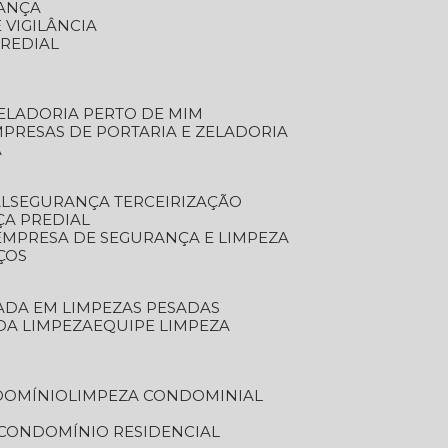
RANÇA
 VIGILÂNCIA
PREDIAL
ZELADORIA PERTO DE MIM
MPRESAS DE PORTARIA E ZELADORIA
A
AL
SEGURANÇA TERCEIRIZAÇÃO
ÇA PREDIAL
EMPRESA DE SEGURANÇA E LIMPEZA
ÇOS
ZADA EM LIMPEZAS PESADAS
 DA LIMPEZA
EQUIPE LIMPEZA
DOMÍNIO
LIMPEZA CONDOMINIAL
 CONDOMÍNIO RESIDENCIAL