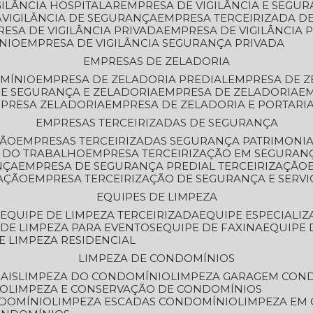
GILÂNCIA HOSPITALAR
EMPRESA DE VIGILÂNCIA E SEGU
A
VIGILÂNCIA DE SEGURANÇA
EMPRESA TERCEIRIZADA DE
RESA DE VIGILÂNCIA PRIVADA
EMPRESA DE VIGILÂNCIA 
ÔNIO
EMPRESA DE VIGILÂNCIA SEGURANÇA PRIVADA
EMPRESAS DE ZELADORIA
OMÍNIO
EMPRESA DE ZELADORIA PREDIAL
EMPRESA DE 
DE SEGURANÇA E ZELADORIA
EMPRESA DE ZELADORIA
E
MPRESA ZELADORIA
EMPRESA DE ZELADORIA E PORTARI
EMPRESAS TERCEIRIZADAS DE SEGURANÇA
ÇÃO
EMPRESAS TERCEIRIZADAS SEGURANÇA PATRIMONI
A DO TRABALHO
EMPRESA TERCEIRIZAÇÃO EM SEGURAN
NÇA
EMPRESA DE SEGURANÇA PREDIAL TERCEIRIZAÇÃO
ZAÇÃO
EMPRESA TERCEIRIZAÇÃO DE SEGURANÇA E SERVI
EQUIPES DE LIMPEZA
A
EQUIPE DE LIMPEZA TERCEIRIZADA
EQUIPE ESPECIALI
E DE LIMPEZA PARA EVENTOS
EQUIPE DE FAXINA
EQUIPE
DE LIMPEZA RESIDENCIAL
LIMPEZA DE CONDOMÍNIOS
AIS
LIMPEZA DO CONDOMÍNIO
LIMPEZA GARAGEM CON
IO
LIMPEZA E CONSERVAÇÃO DE CONDOMÍNIOS
NDOMÍNIO
LIMPEZA ESCADAS CONDOMÍNIO
LIMPEZA EM