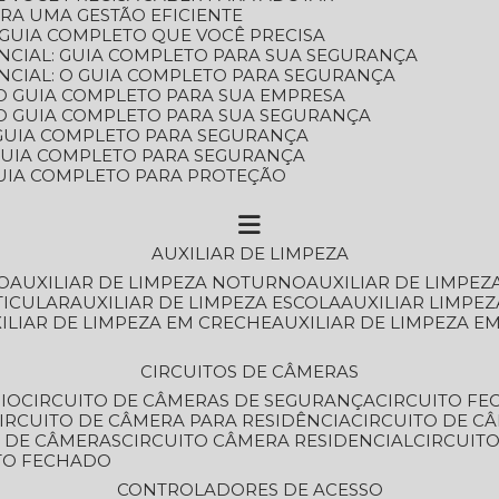
ARA UMA GESTÃO EFICIENTE
 GUIA COMPLETO QUE VOCÊ PRECISA
NCIAL: GUIA COMPLETO PARA SUA SEGURANÇA
NCIAL: O GUIA COMPLETO PARA SEGURANÇA
 O GUIA COMPLETO PARA SUA EMPRESA
: O GUIA COMPLETO PARA SUA SEGURANÇA
: GUIA COMPLETO PARA SEGURANÇA
: GUIA COMPLETO PARA SEGURANÇA
 GUIA COMPLETO PARA PROTEÇÃO
AUXILIAR DE LIMPEZA
O
AUXILIAR DE LIMPEZA NOTURNO
AUXILIAR DE LIMPEZ
TICULAR
AUXILIAR DE LIMPEZA ESCOLA
AUXILIAR LIMPEZ
XILIAR DE LIMPEZA EM CRECHE
AUXILIAR DE LIMPEZA E
CIRCUITOS DE CÂMERAS
IO
CIRCUITO DE CÂMERAS DE SEGURANÇA
CIRCUITO F
CIRCUITO DE CÂMERA PARA RESIDÊNCIA
CIRCUITO DE C
O DE CÂMERAS
CIRCUITO CÂMERA RESIDENCIAL
CIRCUI
ITO FECHADO
CONTROLADORES DE ACESSO