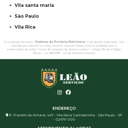
vila santa maria
São Paulo
Vila Rica
O conteúdo do texto "
Sistema de Portaria Eletrônica
" é de direito reservado. Sua
reprodução, parcial ou total, mesmo citando nossos links, é proibida sem a
autorização do autor. Crime de violação de direito autoral – artigo 184 do Código
Penal –
Lei 9610/98 - Lei de direitos autorais
.
ENDEREÇO
R. Franklin do Amaral, 447 - Vila Nova Cachoeirinha - São Paulo - SP
- 02479-000