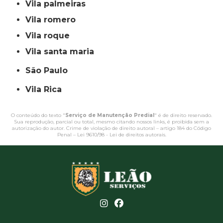
vila palmeiras
vila romero
vila roque
vila santa maria
São Paulo
Vila Rica
O conteúdo do texto "
Serviço de Manutenção Predial
" é de direito reservado.
Sua reprodução, parcial ou total, mesmo citando nossos links, é proibida sem a
autorização do autor. Crime de violação de direito autoral – artigo 184 do Código
Penal –
Lei 9610/98 - Lei de direitos autorais
.