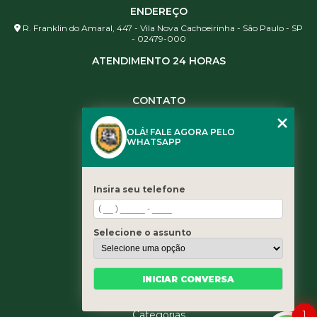
ENDEREÇO
R. Franklin do Amaral, 447 - Vila Nova Cachoeirinha - São Paulo - SP
- 02479-000
ATENDIMENTO 24 HORAS
CONTATO
(11) 3984-0344
OLÁ! FALE AGORA PELO
(11) 3461-5871
WHATSAPP
(11) 3984-0344
contato@leaoservicos.com.br
Insira seu telefone
MENU
Home
Selecione o assunto
Quem somos
Serviços
Blog
INICIAR CONVERSA
Contato
Categorias
1