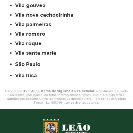
vila gouvea
vila nova cachoeirinha
vila palmeiras
vila romero
vila roque
vila santa maria
São Paulo
Vila Rica
O conteúdo do texto "
Sistema de Vigilância Residencial
" é de direito reservado.
Sua reprodução, parcial ou total, mesmo citando nossos links, é proibida sem a
autorização do autor. Crime de violação de direito autoral – artigo 184 do Código
Penal –
Lei 9610/98 - Lei de direitos autorais
.