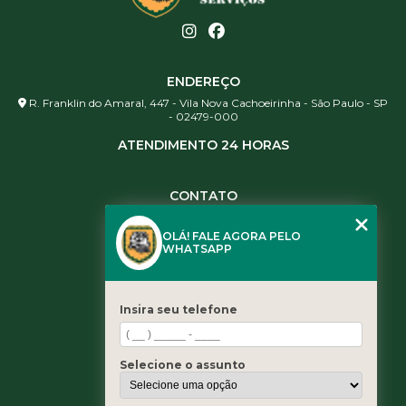
ENDEREÇO
R. Franklin do Amaral, 447 - Vila Nova Cachoeirinha - São Paulo - SP
- 02479-000
ATENDIMENTO 24 HORAS
CONTATO
(11) 3984-0344
OLÁ! FALE AGORA PELO
(11) 3461-5871
WHATSAPP
(11) 3984-0344
contato@leaoservicos.com.br
Insira seu telefone
MENU
Home
Selecione o assunto
Quem somos
Serviços