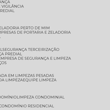
RANÇA
 VIGILÂNCIA
PREDIAL
ZELADORIA PERTO DE MIM
MPRESAS DE PORTARIA E ZELADORIA
A
AL
SEGURANÇA TERCEIRIZAÇÃO
ÇA PREDIAL
EMPRESA DE SEGURANÇA E LIMPEZA
ÇOS
ZADA EM LIMPEZAS PESADAS
 DA LIMPEZA
EQUIPE LIMPEZA
DOMÍNIO
LIMPEZA CONDOMINIAL
 CONDOMÍNIO RESIDENCIAL