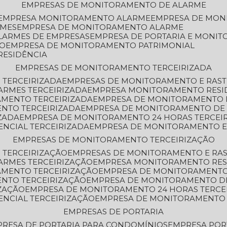
EMPRESAS DE MONITORAMENTO DE ALARME
EMPRESA MONITORAMENTO ALARME
EMPRESA DE MO
RMES
EMPRESA DE MONITORAMENTO ALARME
LARMES DE EMPRESAS
EMPRESA DE PORTARIA E MONI
TO
EMPRESA DE MONITORAMENTO PATRIMONIAL
RESIDÊNCIA
EMPRESAS DE MONITORAMENTO TERCEIRIZADA
 TERCEIRIZADA
EMPRESAS DE MONITORAMENTO E RAS
ARMES TERCEIRIZADA
EMPRESA MONITORAMENTO RESI
AMENTO TERCEIRIZADA
EMPRESA DE MONITORAMENTO 
ENTO TERCEIRIZADA
EMPRESA DE MONITORAMENTO DE
ZADA
EMPRESA DE MONITORAMENTO 24 HORAS TERCEI
ENCIAL TERCEIRIZADA
EMPRESA DE MONITORAMENTO E
EMPRESAS DE MONITORAMENTO TERCEIRIZAÇÃO
 TERCEIRIZAÇÃO
EMPRESAS DE MONITORAMENTO E RA
ARMES TERCEIRIZAÇÃO
EMPRESA MONITORAMENTO RES
AMENTO TERCEIRIZAÇÃO
EMPRESA DE MONITORAMENTO
ENTO TERCEIRIZAÇÃO
EMPRESA DE MONITORAMENTO D
ZAÇÃO
EMPRESA DE MONITORAMENTO 24 HORAS TERCE
ENCIAL TERCEIRIZAÇÃO
EMPRESA DE MONITORAMENTO 
EMPRESAS DE PORTARIA
PRESA DE PORTARIA PARA CONDOMÍNIOS
EMPRESA POR