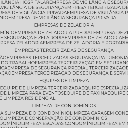
GILÂNCIA HOSPITALAR
EMPRESA DE VIGILÂNCIA E SEGU
A
VIGILÂNCIA DE SEGURANÇA
EMPRESA TERCEIRIZADA DE
RESA DE VIGILÂNCIA PRIVADA
EMPRESA DE VIGILÂNCIA 
ÔNIO
EMPRESA DE VIGILÂNCIA SEGURANÇA PRIVADA
EMPRESAS DE ZELADORIA
OMÍNIO
EMPRESA DE ZELADORIA PREDIAL
EMPRESA DE 
DE SEGURANÇA E ZELADORIA
EMPRESA DE ZELADORIA
E
MPRESA ZELADORIA
EMPRESA DE ZELADORIA E PORTARI
EMPRESAS TERCEIRIZADAS DE SEGURANÇA
ÇÃO
EMPRESAS TERCEIRIZADAS SEGURANÇA PATRIMONI
A DO TRABALHO
EMPRESA TERCEIRIZAÇÃO EM SEGURAN
NÇA
EMPRESA DE SEGURANÇA PREDIAL TERCEIRIZAÇÃO
ZAÇÃO
EMPRESA TERCEIRIZAÇÃO DE SEGURANÇA E SERVI
EQUIPES DE LIMPEZA
A
EQUIPE DE LIMPEZA TERCEIRIZADA
EQUIPE ESPECIALI
E DE LIMPEZA PARA EVENTOS
EQUIPE DE FAXINA
EQUIPE
DE LIMPEZA RESIDENCIAL
LIMPEZA DE CONDOMÍNIOS
AIS
LIMPEZA DO CONDOMÍNIO
LIMPEZA GARAGEM CON
IO
LIMPEZA E CONSERVAÇÃO DE CONDOMÍNIOS
NDOMÍNIO
LIMPEZA ESCADAS CONDOMÍNIO
LIMPEZA EM