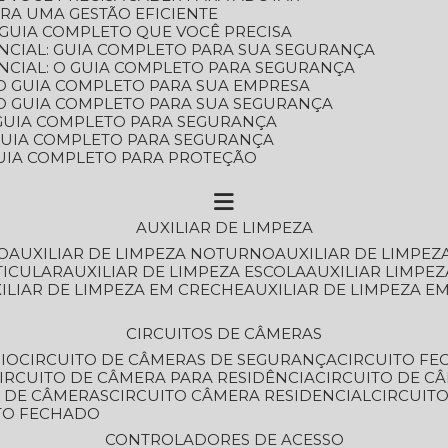
ARA UMA GESTÃO EFICIENTE
 GUIA COMPLETO QUE VOCÊ PRECISA
NCIAL: GUIA COMPLETO PARA SUA SEGURANÇA
NCIAL: O GUIA COMPLETO PARA SEGURANÇA
 O GUIA COMPLETO PARA SUA EMPRESA
: O GUIA COMPLETO PARA SUA SEGURANÇA
: GUIA COMPLETO PARA SEGURANÇA
: GUIA COMPLETO PARA SEGURANÇA
 GUIA COMPLETO PARA PROTEÇÃO
AUXILIAR DE LIMPEZA
O
AUXILIAR DE LIMPEZA NOTURNO
AUXILIAR DE LIMPEZ
TICULAR
AUXILIAR DE LIMPEZA ESCOLA
AUXILIAR LIMPEZ
XILIAR DE LIMPEZA EM CRECHE
AUXILIAR DE LIMPEZA E
CIRCUITOS DE CÂMERAS
IO
CIRCUITO DE CÂMERAS DE SEGURANÇA
CIRCUITO F
CIRCUITO DE CÂMERA PARA RESIDÊNCIA
CIRCUITO DE C
O DE CÂMERAS
CIRCUITO CÂMERA RESIDENCIAL
CIRCUI
ITO FECHADO
CONTROLADORES DE ACESSO