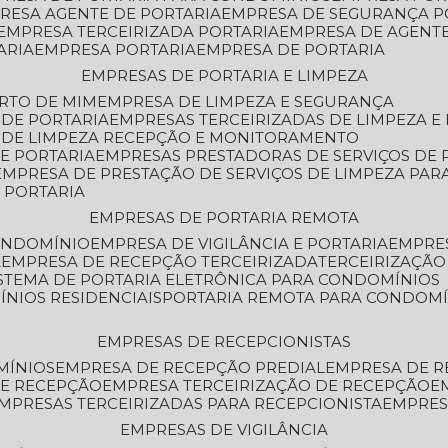
PRESA AGENTE DE PORTARIA
EMPRESA DE SEGURANÇA P
EMPRESA TERCEIRIZADA PORTARIA
EMPRESA DE AGENT
ARIA
EMPRESA PORTARIA
EMPRESA DE PORTARIA
EMPRESAS DE PORTARIA E LIMPEZA
ERTO DE MIM
EMPRESA DE LIMPEZA E SEGURANÇA
 DE PORTARIA
EMPRESAS TERCEIRIZADAS DE LIMPEZA E
S DE LIMPEZA RECEPÇÃO E MONITORAMENTO
DE PORTARIA
EMPRESAS PRESTADORAS DE SERVIÇOS DE 
EMPRESA DE PRESTAÇÃO DE SERVIÇOS DE LIMPEZA PA
E PORTARIA
EMPRESAS DE PORTARIA REMOTA
CONDOMÍNIO
EMPRESA DE VIGILÂNCIA E PORTARIA
EMPRE
A
EMPRESA DE RECEPÇÃO TERCEIRIZADA
TERCEIRIZAÇÃ
ISTEMA DE PORTARIA ELETRÔNICA PARA CONDOMÍNIOS
ÍNIOS RESIDENCIAIS
PORTARIA REMOTA PARA CONDOMÍ
EMPRESAS DE RECEPCIONISTAS
MÍNIOS
EMPRESA DE RECEPÇÃO PREDIAL
EMPRESA DE 
DE RECEPÇÃO
EMPRESA TERCEIRIZAÇÃO DE RECEPÇÃO
EMPRESAS TERCEIRIZADAS PARA RECEPCIONISTA
EMPRE
EMPRESAS DE VIGILÂNCIA