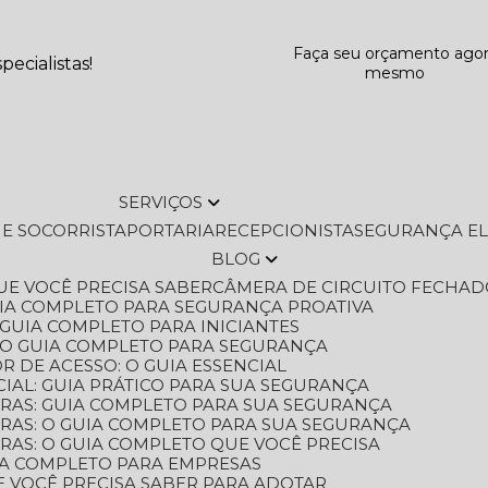
Faça seu orçamento ago
ecialistas!
mesmo
SERVIÇOS
L E SOCORRISTA
PORTARIA
RECEPCIONISTA
SEGURANÇA E
BLOG
QUE VOCÊ PRECISA SABER
CÂMERA DE CIRCUITO FECHAD
GUIA COMPLETO PARA SEGURANÇA PROATIVA
O GUIA COMPLETO PARA INICIANTES
 O GUIA COMPLETO PARA SEGURANÇA
 DE ACESSO: O GUIA ESSENCIAL
IAL: GUIA PRÁTICO PARA SUA SEGURANÇA
ORAS: GUIA COMPLETO PARA SUA SEGURANÇA
ORAS: O GUIA COMPLETO PARA SUA SEGURANÇA
RAS: O GUIA COMPLETO QUE VOCÊ PRECISA
UIA COMPLETO PARA EMPRESAS
E VOCÊ PRECISA SABER PARA ADOTAR