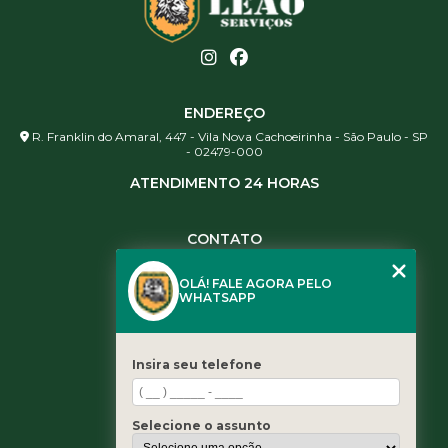
ENDEREÇO
R. Franklin do Amaral, 447 - Vila Nova Cachoeirinha - São Paulo - SP
- 02479-000
ATENDIMENTO 24 HORAS
CONTATO
(11) 3984-0344
OLÁ! FALE AGORA PELO
(11) 3461-5871
WHATSAPP
(11) 3984-0344
contato@leaoservicos.com.br
Insira seu telefone
MENU
Home
Selecione o assunto
Quem somos