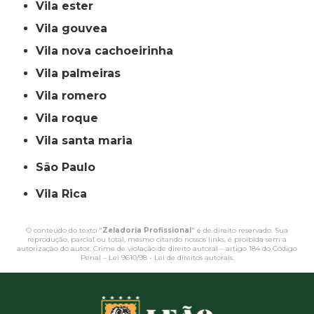
vila ester
vila gouvea
vila nova cachoeirinha
vila palmeiras
vila romero
vila roque
vila santa maria
São Paulo
Vila Rica
O conteúdo do texto "
Zeladoria Profissional
" é de direito reservado. Sua
reprodução, parcial ou total, mesmo citando nossos links, é proibida sem a
autorização do autor. Crime de violação de direito autoral – artigo 184 do Código
Penal –
Lei 9610/98 - Lei de direitos autorais
.