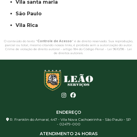
vila santa maria
São Paulo
Vila Rica
O conteúdo do texto "
Controle de Acesso
" é de direito reservado. Sua reprodução,
parcial ou total, mesmo citando nossos links, é proibida sem a autorização do autor.
Crime de violação de direito autoral – artigo 184 do Código Penal –
Lei 9610/98 - Lei
de direitos autorais
.
ENDEREÇO
R. Franklin do Amaral, 447 - Vila Nova Cachoeirinha - São Paulo - SP
- 02479-000
ATENDIMENTO 24 HORAS