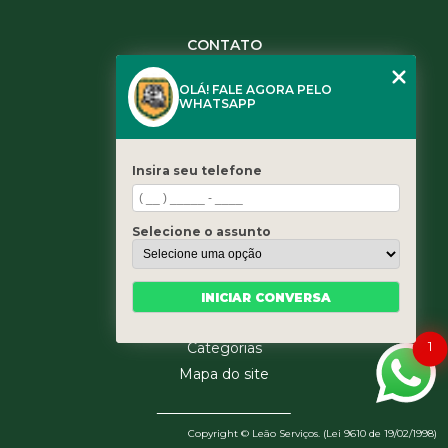
CONTATO
(11) 3984-0344
OLÁ! FALE AGORA PELO
(11) 3461-5871
WHATSAPP
(11) 3984-0344
contato@leaoservicos.com.br
Insira seu telefone
MENU
Home
Selecione o assunto
Quem somos
Serviços
Blog
INICIAR CONVERSA
Contato
1
Categorias
Mapa do site
Copyright © Leão Serviços. (Lei 9610 de 19/02/1998)