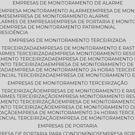
EMPRESAS DE MONITORAMENTO DE ALARME
EMPRESA MONITORAMENTO ALARME
EMPRESA DE MO
RMES
EMPRESA DE MONITORAMENTO ALARME
LARMES DE EMPRESAS
EMPRESA DE PORTARIA E MONI
TO
EMPRESA DE MONITORAMENTO PATRIMONIAL
RESIDÊNCIA
EMPRESAS DE MONITORAMENTO TERCEIRIZADA
 TERCEIRIZADA
EMPRESAS DE MONITORAMENTO E RAS
ARMES TERCEIRIZADA
EMPRESA MONITORAMENTO RESI
AMENTO TERCEIRIZADA
EMPRESA DE MONITORAMENTO 
ENTO TERCEIRIZADA
EMPRESA DE MONITORAMENTO DE
ZADA
EMPRESA DE MONITORAMENTO 24 HORAS TERCEI
ENCIAL TERCEIRIZADA
EMPRESA DE MONITORAMENTO E
EMPRESAS DE MONITORAMENTO TERCEIRIZAÇÃO
 TERCEIRIZAÇÃO
EMPRESAS DE MONITORAMENTO E RA
ARMES TERCEIRIZAÇÃO
EMPRESA MONITORAMENTO RES
AMENTO TERCEIRIZAÇÃO
EMPRESA DE MONITORAMENTO
ENTO TERCEIRIZAÇÃO
EMPRESA DE MONITORAMENTO D
ZAÇÃO
EMPRESA DE MONITORAMENTO 24 HORAS TERCE
ENCIAL TERCEIRIZAÇÃO
EMPRESA DE MONITORAMENTO 
EMPRESAS DE PORTARIA
PRESA DE PORTARIA PARA CONDOMÍNIOS
EMPRESA POR