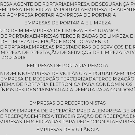
PRESA AGENTE DE PORTARIA
EMPRESA DE SEGURANÇA P
EMPRESA TERCEIRIZADA PORTARIA
EMPRESA DE AGENT
ARIA
EMPRESA PORTARIA
EMPRESA DE PORTARIA
EMPRESAS DE PORTARIA E LIMPEZA
ERTO DE MIM
EMPRESA DE LIMPEZA E SEGURANÇA
 DE PORTARIA
EMPRESAS TERCEIRIZADAS DE LIMPEZA E
S DE LIMPEZA RECEPÇÃO E MONITORAMENTO
DE PORTARIA
EMPRESAS PRESTADORAS DE SERVIÇOS DE 
EMPRESA DE PRESTAÇÃO DE SERVIÇOS DE LIMPEZA PA
E PORTARIA
EMPRESAS DE PORTARIA REMOTA
CONDOMÍNIO
EMPRESA DE VIGILÂNCIA E PORTARIA
EMPRE
A
EMPRESA DE RECEPÇÃO TERCEIRIZADA
TERCEIRIZAÇÃ
ISTEMA DE PORTARIA ELETRÔNICA PARA CONDOMÍNIOS
ÍNIOS RESIDENCIAIS
PORTARIA REMOTA PARA CONDOMÍ
EMPRESAS DE RECEPCIONISTAS
MÍNIOS
EMPRESA DE RECEPÇÃO PREDIAL
EMPRESA DE 
DE RECEPÇÃO
EMPRESA TERCEIRIZAÇÃO DE RECEPÇÃO
EMPRESAS TERCEIRIZADAS PARA RECEPCIONISTA
EMPRE
EMPRESAS DE VIGILÂNCIA