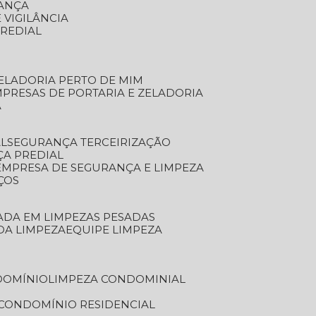
RANÇA
 VIGILÂNCIA
PREDIAL
ZELADORIA PERTO DE MIM
MPRESAS DE PORTARIA E ZELADORIA
A
AL
SEGURANÇA TERCEIRIZAÇÃO
ÇA PREDIAL
EMPRESA DE SEGURANÇA E LIMPEZA
ÇOS
ZADA EM LIMPEZAS PESADAS
 DA LIMPEZA
EQUIPE LIMPEZA
DOMÍNIO
LIMPEZA CONDOMINIAL
 CONDOMÍNIO RESIDENCIAL