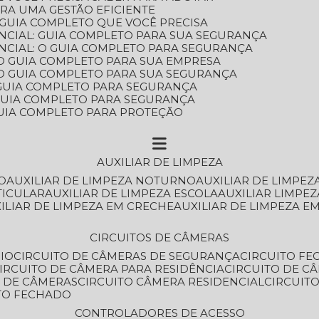
ARA UMA GESTÃO EFICIENTE
 GUIA COMPLETO QUE VOCÊ PRECISA
NCIAL: GUIA COMPLETO PARA SUA SEGURANÇA
NCIAL: O GUIA COMPLETO PARA SEGURANÇA
 O GUIA COMPLETO PARA SUA EMPRESA
: O GUIA COMPLETO PARA SUA SEGURANÇA
: GUIA COMPLETO PARA SEGURANÇA
: GUIA COMPLETO PARA SEGURANÇA
 GUIA COMPLETO PARA PROTEÇÃO
AUXILIAR DE LIMPEZA
O
AUXILIAR DE LIMPEZA NOTURNO
AUXILIAR DE LIMPEZ
TICULAR
AUXILIAR DE LIMPEZA ESCOLA
AUXILIAR LIMPEZ
XILIAR DE LIMPEZA EM CRECHE
AUXILIAR DE LIMPEZA E
CIRCUITOS DE CÂMERAS
IO
CIRCUITO DE CÂMERAS DE SEGURANÇA
CIRCUITO F
CIRCUITO DE CÂMERA PARA RESIDÊNCIA
CIRCUITO DE C
O DE CÂMERAS
CIRCUITO CÂMERA RESIDENCIAL
CIRCUI
ITO FECHADO
CONTROLADORES DE ACESSO