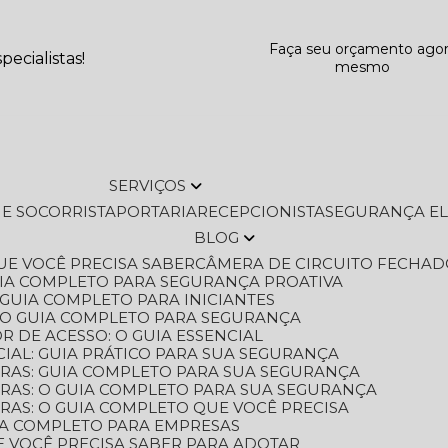
Faça seu orçamento ago
ecialistas!
mesmo
SERVIÇOS
L E SOCORRISTA
PORTARIA
RECEPCIONISTA
SEGURANÇA E
BLOG
QUE VOCÊ PRECISA SABER
CÂMERA DE CIRCUITO FECHAD
GUIA COMPLETO PARA SEGURANÇA PROATIVA
O GUIA COMPLETO PARA INICIANTES
 O GUIA COMPLETO PARA SEGURANÇA
 DE ACESSO: O GUIA ESSENCIAL
IAL: GUIA PRÁTICO PARA SUA SEGURANÇA
ORAS: GUIA COMPLETO PARA SUA SEGURANÇA
ORAS: O GUIA COMPLETO PARA SUA SEGURANÇA
RAS: O GUIA COMPLETO QUE VOCÊ PRECISA
UIA COMPLETO PARA EMPRESAS
E VOCÊ PRECISA SABER PARA ADOTAR