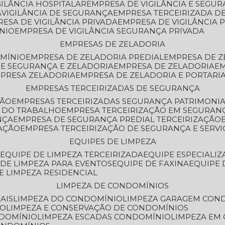
GILÂNCIA HOSPITALAR
EMPRESA DE VIGILÂNCIA E SEGU
A
VIGILÂNCIA DE SEGURANÇA
EMPRESA TERCEIRIZADA DE
RESA DE VIGILÂNCIA PRIVADA
EMPRESA DE VIGILÂNCIA 
ÔNIO
EMPRESA DE VIGILÂNCIA SEGURANÇA PRIVADA
EMPRESAS DE ZELADORIA
OMÍNIO
EMPRESA DE ZELADORIA PREDIAL
EMPRESA DE 
DE SEGURANÇA E ZELADORIA
EMPRESA DE ZELADORIA
E
MPRESA ZELADORIA
EMPRESA DE ZELADORIA E PORTARI
EMPRESAS TERCEIRIZADAS DE SEGURANÇA
ÇÃO
EMPRESAS TERCEIRIZADAS SEGURANÇA PATRIMONI
A DO TRABALHO
EMPRESA TERCEIRIZAÇÃO EM SEGURAN
NÇA
EMPRESA DE SEGURANÇA PREDIAL TERCEIRIZAÇÃO
ZAÇÃO
EMPRESA TERCEIRIZAÇÃO DE SEGURANÇA E SERVI
EQUIPES DE LIMPEZA
A
EQUIPE DE LIMPEZA TERCEIRIZADA
EQUIPE ESPECIALI
E DE LIMPEZA PARA EVENTOS
EQUIPE DE FAXINA
EQUIPE
DE LIMPEZA RESIDENCIAL
LIMPEZA DE CONDOMÍNIOS
AIS
LIMPEZA DO CONDOMÍNIO
LIMPEZA GARAGEM CON
IO
LIMPEZA E CONSERVAÇÃO DE CONDOMÍNIOS
NDOMÍNIO
LIMPEZA ESCADAS CONDOMÍNIO
LIMPEZA EM