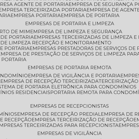
PRESA AGENTE DE PORTARIA
EMPRESA DE SEGURANÇA P
EMPRESA TERCEIRIZADA PORTARIA
EMPRESA DE AGENT
ARIA
EMPRESA PORTARIA
EMPRESA DE PORTARIA
EMPRESAS DE PORTARIA E LIMPEZA
ERTO DE MIM
EMPRESA DE LIMPEZA E SEGURANÇA
 DE PORTARIA
EMPRESAS TERCEIRIZADAS DE LIMPEZA E
S DE LIMPEZA RECEPÇÃO E MONITORAMENTO
DE PORTARIA
EMPRESAS PRESTADORAS DE SERVIÇOS DE 
EMPRESA DE PRESTAÇÃO DE SERVIÇOS DE LIMPEZA PA
E PORTARIA
EMPRESAS DE PORTARIA REMOTA
CONDOMÍNIO
EMPRESA DE VIGILÂNCIA E PORTARIA
EMPRE
A
EMPRESA DE RECEPÇÃO TERCEIRIZADA
TERCEIRIZAÇÃ
ISTEMA DE PORTARIA ELETRÔNICA PARA CONDOMÍNIOS
ÍNIOS RESIDENCIAIS
PORTARIA REMOTA PARA CONDOMÍ
EMPRESAS DE RECEPCIONISTAS
MÍNIOS
EMPRESA DE RECEPÇÃO PREDIAL
EMPRESA DE 
DE RECEPÇÃO
EMPRESA TERCEIRIZAÇÃO DE RECEPÇÃO
EMPRESAS TERCEIRIZADAS PARA RECEPCIONISTA
EMPRE
EMPRESAS DE VIGILÂNCIA