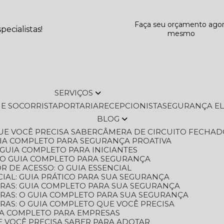
Faça seu orçamento ago
ecialistas!
mesmo
SERVIÇOS
L E SOCORRISTA
PORTARIA
RECEPCIONISTA
SEGURANÇA E
BLOG
QUE VOCÊ PRECISA SABER
CÂMERA DE CIRCUITO FECHAD
GUIA COMPLETO PARA SEGURANÇA PROATIVA
O GUIA COMPLETO PARA INICIANTES
 O GUIA COMPLETO PARA SEGURANÇA
 DE ACESSO: O GUIA ESSENCIAL
IAL: GUIA PRÁTICO PARA SUA SEGURANÇA
ORAS: GUIA COMPLETO PARA SUA SEGURANÇA
ORAS: O GUIA COMPLETO PARA SUA SEGURANÇA
RAS: O GUIA COMPLETO QUE VOCÊ PRECISA
UIA COMPLETO PARA EMPRESAS
E VOCÊ PRECISA SABER PARA ADOTAR