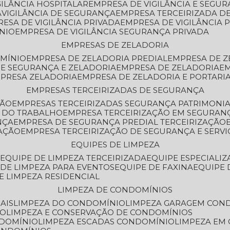
GILÂNCIA HOSPITALAR
EMPRESA DE VIGILÂNCIA E SEGU
A
VIGILÂNCIA DE SEGURANÇA
EMPRESA TERCEIRIZADA DE
RESA DE VIGILÂNCIA PRIVADA
EMPRESA DE VIGILÂNCIA 
ÔNIO
EMPRESA DE VIGILÂNCIA SEGURANÇA PRIVADA
EMPRESAS DE ZELADORIA
OMÍNIO
EMPRESA DE ZELADORIA PREDIAL
EMPRESA DE 
DE SEGURANÇA E ZELADORIA
EMPRESA DE ZELADORIA
E
MPRESA ZELADORIA
EMPRESA DE ZELADORIA E PORTARI
EMPRESAS TERCEIRIZADAS DE SEGURANÇA
ÇÃO
EMPRESAS TERCEIRIZADAS SEGURANÇA PATRIMONI
A DO TRABALHO
EMPRESA TERCEIRIZAÇÃO EM SEGURAN
NÇA
EMPRESA DE SEGURANÇA PREDIAL TERCEIRIZAÇÃO
ZAÇÃO
EMPRESA TERCEIRIZAÇÃO DE SEGURANÇA E SERVI
EQUIPES DE LIMPEZA
A
EQUIPE DE LIMPEZA TERCEIRIZADA
EQUIPE ESPECIALI
E DE LIMPEZA PARA EVENTOS
EQUIPE DE FAXINA
EQUIPE
DE LIMPEZA RESIDENCIAL
LIMPEZA DE CONDOMÍNIOS
AIS
LIMPEZA DO CONDOMÍNIO
LIMPEZA GARAGEM CON
IO
LIMPEZA E CONSERVAÇÃO DE CONDOMÍNIOS
NDOMÍNIO
LIMPEZA ESCADAS CONDOMÍNIO
LIMPEZA EM