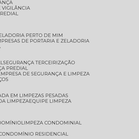
RANÇA
 VIGILÂNCIA
PREDIAL
ZELADORIA PERTO DE MIM
MPRESAS DE PORTARIA E ZELADORIA
A
AL
SEGURANÇA TERCEIRIZAÇÃO
ÇA PREDIAL
EMPRESA DE SEGURANÇA E LIMPEZA
ÇOS
ZADA EM LIMPEZAS PESADAS
 DA LIMPEZA
EQUIPE LIMPEZA
DOMÍNIO
LIMPEZA CONDOMINIAL
 CONDOMÍNIO RESIDENCIAL