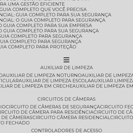
ARA UMA GESTÃO EFICIENTE
 GUIA COMPLETO QUE VOCÊ PRECISA
NCIAL: GUIA COMPLETO PARA SUA SEGURANÇA
NCIAL: O GUIA COMPLETO PARA SEGURANÇA
 O GUIA COMPLETO PARA SUA EMPRESA
: O GUIA COMPLETO PARA SUA SEGURANÇA
: GUIA COMPLETO PARA SEGURANÇA
: GUIA COMPLETO PARA SEGURANÇA
 GUIA COMPLETO PARA PROTEÇÃO
AUXILIAR DE LIMPEZA
O
AUXILIAR DE LIMPEZA NOTURNO
AUXILIAR DE LIMPEZ
TICULAR
AUXILIAR DE LIMPEZA ESCOLA
AUXILIAR LIMPEZ
XILIAR DE LIMPEZA EM CRECHE
AUXILIAR DE LIMPEZA E
CIRCUITOS DE CÂMERAS
IO
CIRCUITO DE CÂMERAS DE SEGURANÇA
CIRCUITO F
CIRCUITO DE CÂMERA PARA RESIDÊNCIA
CIRCUITO DE C
O DE CÂMERAS
CIRCUITO CÂMERA RESIDENCIAL
CIRCUI
ITO FECHADO
CONTROLADORES DE ACESSO