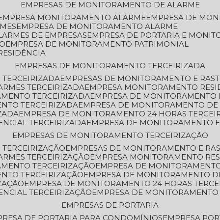
EMPRESAS DE MONITORAMENTO DE ALARME
EMPRESA MONITORAMENTO ALARME
EMPRESA DE MO
RMES
EMPRESA DE MONITORAMENTO ALARME
LARMES DE EMPRESAS
EMPRESA DE PORTARIA E MONI
TO
EMPRESA DE MONITORAMENTO PATRIMONIAL
RESIDÊNCIA
EMPRESAS DE MONITORAMENTO TERCEIRIZADA
 TERCEIRIZADA
EMPRESAS DE MONITORAMENTO E RAS
ARMES TERCEIRIZADA
EMPRESA MONITORAMENTO RESI
AMENTO TERCEIRIZADA
EMPRESA DE MONITORAMENTO 
ENTO TERCEIRIZADA
EMPRESA DE MONITORAMENTO DE
ZADA
EMPRESA DE MONITORAMENTO 24 HORAS TERCEI
ENCIAL TERCEIRIZADA
EMPRESA DE MONITORAMENTO E
EMPRESAS DE MONITORAMENTO TERCEIRIZAÇÃO
 TERCEIRIZAÇÃO
EMPRESAS DE MONITORAMENTO E RA
ARMES TERCEIRIZAÇÃO
EMPRESA MONITORAMENTO RES
AMENTO TERCEIRIZAÇÃO
EMPRESA DE MONITORAMENTO
ENTO TERCEIRIZAÇÃO
EMPRESA DE MONITORAMENTO D
ZAÇÃO
EMPRESA DE MONITORAMENTO 24 HORAS TERCE
ENCIAL TERCEIRIZAÇÃO
EMPRESA DE MONITORAMENTO 
EMPRESAS DE PORTARIA
PRESA DE PORTARIA PARA CONDOMÍNIOS
EMPRESA POR