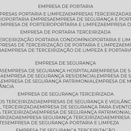
EMPRESA DE PORTARIA
MPRESAS PORTARIA E LIMPEZA
EMPRESAS TERCEIRIZADA
IO
PORTARIA EMPRESA
EMPRESA DE SEGURANÇA E POR
EMPRESA DE PORTEIRO
PORTARIA E LIMPEZA
EMPRESA D
EMPRESA DE PORTARIA TERCEIRIZADA
TERCEIRIZAÇÃO PORTARIA CONDOMÍNIO
PORTARIA E LI
PRESAS DE TERCEIRIZAÇÃO DE PORTARIA E LIMPEZA
EM
IA
EMPRESA DE TERCEIRIZAÇÃO DE LIMPEZA E PORTARI
EMPRESA DE SEGURANÇA
AS
EMPRESA DE SEGURANÇA HOSPITALAR
EMPRESA DE 
IA
EMPRESA DE SEGURANÇA RESIDENCIAL
EMPRESA DE
A
EMPRESA DE SEGURANÇA PATRIMONIAL
EMPRESA DE
LÂNCIA
EMPRESA DE SEGURANÇA TERCEIRIZADA
OS TERCEIRIZADA
EMPRESAS DE SEGURANÇA E VIGILÂNC
L TERCEIRIZADA
EMPRESA DE SEGURANÇA PARA EVENTO
 TERCEIRIZADA
EMPRESA DE SEGURANÇA PATRIMONIAL
IRIZADA
EMPRESA SEGURANÇA TERCEIRIZADA
EMPRESA
TES
EMPRESA DE SEGURANÇA PORTARIA E LIMPEZA
EMPRESA DE SEGURANÇA TERCEIRIZAÇÃO