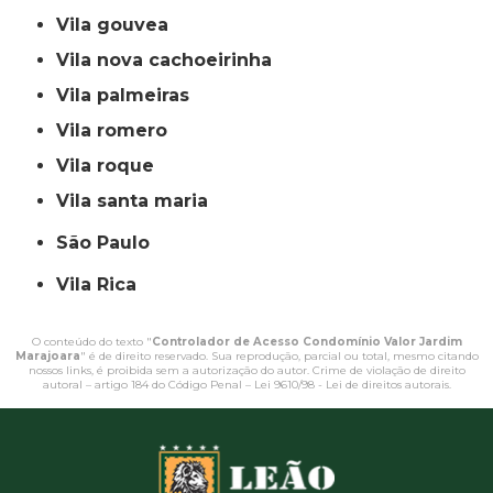
vila gouvea
vila nova cachoeirinha
vila palmeiras
vila romero
vila roque
vila santa maria
São Paulo
Vila Rica
O conteúdo do texto "
Controlador de Acesso Condomínio Valor Jardim
Marajoara
" é de direito reservado. Sua reprodução, parcial ou total, mesmo citando
nossos links, é proibida sem a autorização do autor. Crime de violação de direito
autoral – artigo 184 do Código Penal –
Lei 9610/98 - Lei de direitos autorais
.