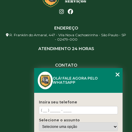
ENDEREÇO
R. Franklin do Amaral, 447 - Vila Nova Cachoeirinha - São Paulo - SP
- 02479-000
ATENDIMENTO 24 HORAS
CONTATO
(11) 3984-0344
OLÁ! FALE AGORA PELO
(11) 3461-5871
WHATSAPP
(11) 3984-0344
contato@leaoservicos.com.br
Insira seu telefone
MENU
Home
Selecione o assunto
Quem somos
Serviços