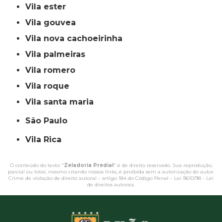
vila ester
vila gouvea
vila nova cachoeirinha
vila palmeiras
vila romero
vila roque
vila santa maria
São Paulo
Vila Rica
O conteúdo do texto "
Zeladoria Predial
" é de direito reservado. Sua reprodução,
parcial ou total, mesmo citando nossos links, é proibida sem a autorização do autor.
Crime de violação de direito autoral – artigo 184 do Código Penal –
Lei 9610/98 - Lei
de direitos autorais
.