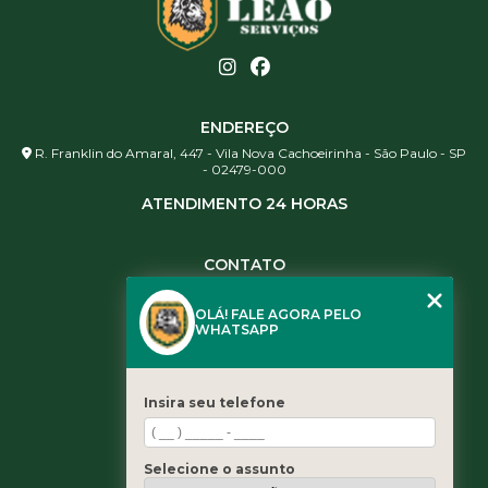
ENDEREÇO
R. Franklin do Amaral, 447 - Vila Nova Cachoeirinha - São Paulo - SP
- 02479-000
ATENDIMENTO 24 HORAS
CONTATO
(11) 3984-0344
OLÁ! FALE AGORA PELO
(11) 3461-5871
WHATSAPP
(11) 3984-0344
contato@leaoservicos.com.br
Insira seu telefone
MENU
Home
Selecione o assunto
Quem somos