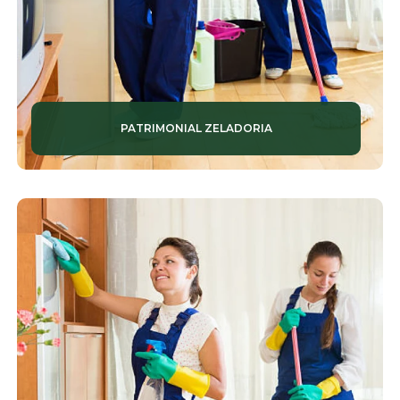
EQUIPES DE LIMPEZA
LIMPEZA DE CONDOMÍNIOS
LIMPEZA PREDIAL
PATRIMONIAL ZELADORIA
LIMPEZAS TERCEIRIZADAS
MONITORAMENTO DE ALARMES
MONITORAMENTO DE CÂMERAS
MONITORAMENTOS 24 HORAS
MONITORAMENTOS RESIDENCIAIS
PORTARIA CONDOMÍNIO
PORTARIAS ELETRÔNICAS