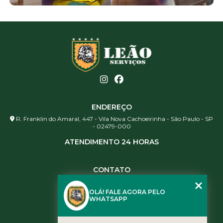
ENDEREÇO
R. Franklin do Amaral, 447 - Vila Nova Cachoeirinha - São Paulo - SP
- 02479-000
ATENDIMENTO 24 HORAS
CONTATO
(11) 3984-0344
OLÁ! FALE AGORA PELO
(11) 3461-5871
WHATSAPP
(11) 3984-0344
contato@leaoservicos.com.br