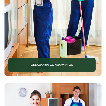
PORTARIAS INTELIGENTES
PORTARIAS REMOTAS
PORTARIAS TERCEIRIZADAS
PORTARIAS VIRTUAIS
PORTEIRO DE PRÉDIO
RECEPCIONISTAS
ZELADORIA CONDOMÍNIOS
SEGURANÇA PARA CONDOMÍNIOS
SEGURANÇA PATRIMONIAL
SEGURANÇAS PATRIMONIAIS
SERVIÇOS DE CONSERVAÇÃO