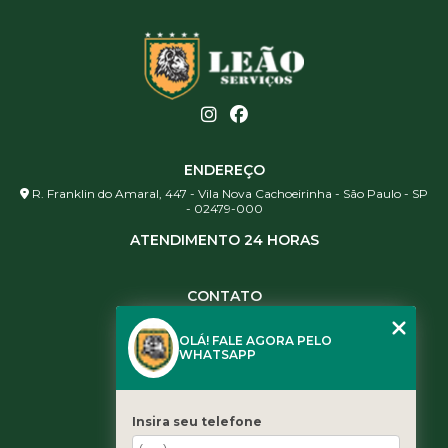
ENDEREÇO
R. Franklin do Amaral, 447 - Vila Nova Cachoeirinha - São Paulo - SP
- 02479-000
ATENDIMENTO 24 HORAS
CONTATO
(11) 3984-0344
OLÁ! FALE AGORA PELO
(11) 3461-5871
WHATSAPP
(11) 3984-0344
contato@leaoservicos.com.br
Insira seu telefone
MENU