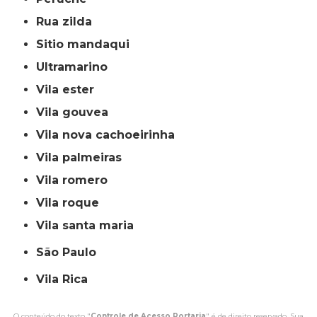
rua zilda
sitio mandaqui
ultramarino
vila ester
vila gouvea
vila nova cachoeirinha
vila palmeiras
vila romero
vila roque
vila santa maria
São Paulo
Vila Rica
O conteúdo do texto "
Controle de Acesso Portaria
" é de direito reservado. Sua