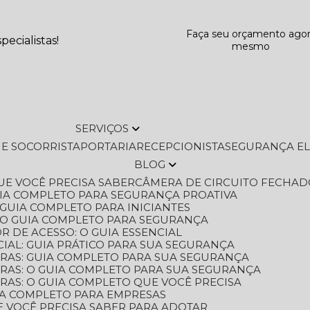
Faça seu orçamento ago
ecialistas!
mesmo
SERVIÇOS
L E SOCORRISTA
PORTARIA
RECEPCIONISTA
SEGURANÇA E
BLOG
QUE VOCÊ PRECISA SABER
CÂMERA DE CIRCUITO FECHAD
GUIA COMPLETO PARA SEGURANÇA PROATIVA
O GUIA COMPLETO PARA INICIANTES
 O GUIA COMPLETO PARA SEGURANÇA
 DE ACESSO: O GUIA ESSENCIAL
IAL: GUIA PRÁTICO PARA SUA SEGURANÇA
ORAS: GUIA COMPLETO PARA SUA SEGURANÇA
ORAS: O GUIA COMPLETO PARA SUA SEGURANÇA
RAS: O GUIA COMPLETO QUE VOCÊ PRECISA
UIA COMPLETO PARA EMPRESAS
E VOCÊ PRECISA SABER PARA ADOTAR