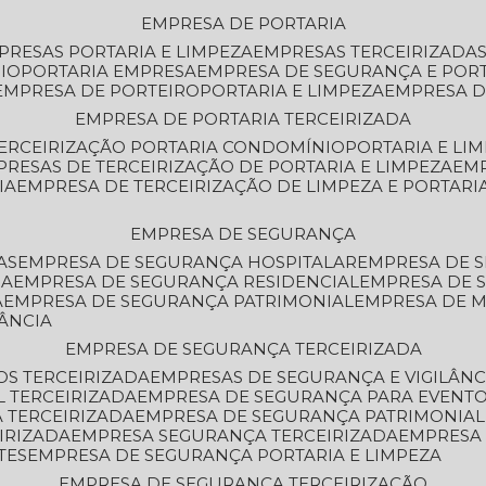
EMPRESA DE PORTARIA
MPRESAS PORTARIA E LIMPEZA
EMPRESAS TERCEIRIZADA
IO
PORTARIA EMPRESA
EMPRESA DE SEGURANÇA E POR
EMPRESA DE PORTEIRO
PORTARIA E LIMPEZA
EMPRESA D
EMPRESA DE PORTARIA TERCEIRIZADA
TERCEIRIZAÇÃO PORTARIA CONDOMÍNIO
PORTARIA E LI
PRESAS DE TERCEIRIZAÇÃO DE PORTARIA E LIMPEZA
EM
IA
EMPRESA DE TERCEIRIZAÇÃO DE LIMPEZA E PORTARI
EMPRESA DE SEGURANÇA
AS
EMPRESA DE SEGURANÇA HOSPITALAR
EMPRESA DE 
IA
EMPRESA DE SEGURANÇA RESIDENCIAL
EMPRESA DE
A
EMPRESA DE SEGURANÇA PATRIMONIAL
EMPRESA DE
LÂNCIA
EMPRESA DE SEGURANÇA TERCEIRIZADA
OS TERCEIRIZADA
EMPRESAS DE SEGURANÇA E VIGILÂNC
L TERCEIRIZADA
EMPRESA DE SEGURANÇA PARA EVENTO
 TERCEIRIZADA
EMPRESA DE SEGURANÇA PATRIMONIAL
IRIZADA
EMPRESA SEGURANÇA TERCEIRIZADA
EMPRESA
TES
EMPRESA DE SEGURANÇA PORTARIA E LIMPEZA
EMPRESA DE SEGURANÇA TERCEIRIZAÇÃO