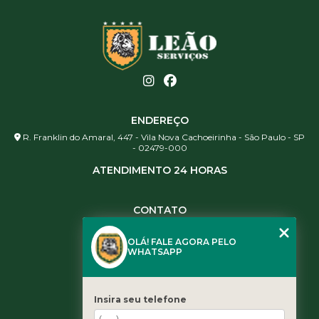
ENDEREÇO
R. Franklin do Amaral, 447 - Vila Nova Cachoeirinha - São Paulo - SP
- 02479-000
ATENDIMENTO 24 HORAS
CONTATO
(11) 3984-0344
OLÁ! FALE AGORA PELO
(11) 3461-5871
WHATSAPP
(11) 3984-0344
contato@leaoservicos.com.br
Insira seu telefone
MENU