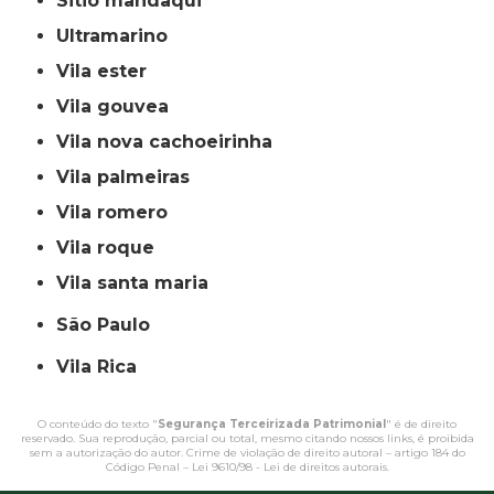
sitio mandaqui
ultramarino
vila ester
vila gouvea
vila nova cachoeirinha
vila palmeiras
vila romero
vila roque
vila santa maria
São Paulo
Vila Rica
O conteúdo do texto "
Segurança Terceirizada Patrimonial
" é de direito
reservado. Sua reprodução, parcial ou total, mesmo citando nossos links, é proibida
sem a autorização do autor. Crime de violação de direito autoral – artigo 184 do
Código Penal –
Lei 9610/98 - Lei de direitos autorais
.