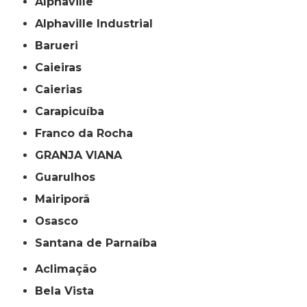
Alphaville
Alphaville Industrial
Barueri
Caieiras
Caierias
Carapicuíba
Franco da Rocha
GRANJA VIANA
Guarulhos
Mairiporã
Osasco
Santana de Parnaíba
Aclimação
Bela Vista