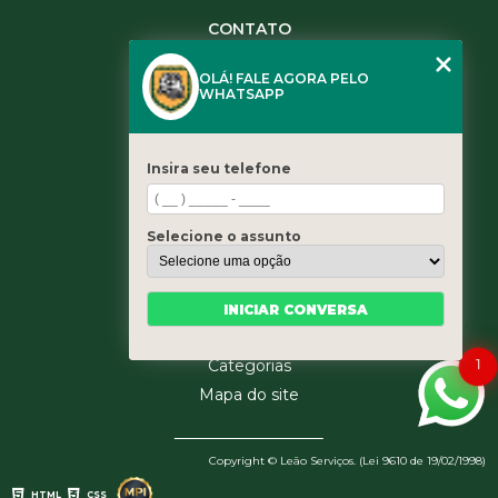
CONTATO
(11) 3984-0344
OLÁ! FALE AGORA PELO
(11) 3461-5871
WHATSAPP
(11) 3984-0344
contato@leaoservicos.com.br
Insira seu telefone
MENU
Home
Selecione o assunto
Quem somos
Serviços
Blog
INICIAR CONVERSA
Contato
1
Categorias
Mapa do site
Copyright © Leão Serviços. (Lei 9610 de 19/02/1998)
HTML
CSS