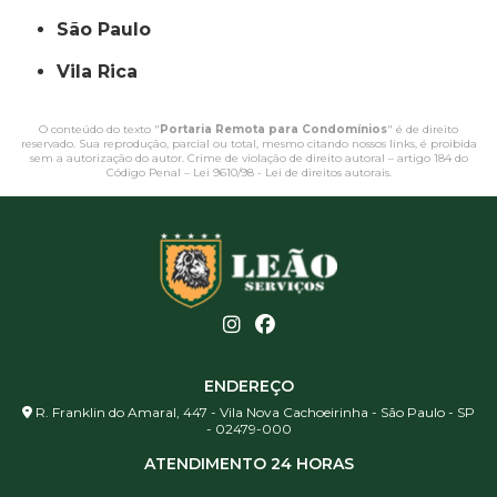
São Paulo
Vila Rica
O conteúdo do texto "
Portaria Remota para Condomínios
" é de direito
reservado. Sua reprodução, parcial ou total, mesmo citando nossos links, é proibida
sem a autorização do autor. Crime de violação de direito autoral – artigo 184 do
Código Penal –
Lei 9610/98 - Lei de direitos autorais
.
ENDEREÇO
R. Franklin do Amaral, 447 - Vila Nova Cachoeirinha - São Paulo - SP
- 02479-000
ATENDIMENTO 24 HORAS