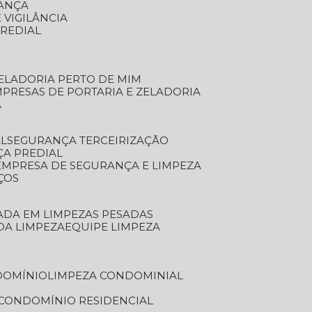
RANÇA
 VIGILÂNCIA
PREDIAL
ZELADORIA PERTO DE MIM
MPRESAS DE PORTARIA E ZELADORIA
A
AL
SEGURANÇA TERCEIRIZAÇÃO
ÇA PREDIAL
EMPRESA DE SEGURANÇA E LIMPEZA
ÇOS
ZADA EM LIMPEZAS PESADAS
 DA LIMPEZA
EQUIPE LIMPEZA
DOMÍNIO
LIMPEZA CONDOMINIAL
 CONDOMÍNIO RESIDENCIAL