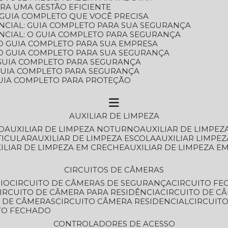
ARA UMA GESTÃO EFICIENTE
 GUIA COMPLETO QUE VOCÊ PRECISA
NCIAL: GUIA COMPLETO PARA SUA SEGURANÇA
NCIAL: O GUIA COMPLETO PARA SEGURANÇA
 O GUIA COMPLETO PARA SUA EMPRESA
: O GUIA COMPLETO PARA SUA SEGURANÇA
: GUIA COMPLETO PARA SEGURANÇA
: GUIA COMPLETO PARA SEGURANÇA
 GUIA COMPLETO PARA PROTEÇÃO
AUXILIAR DE LIMPEZA
O
AUXILIAR DE LIMPEZA NOTURNO
AUXILIAR DE LIMPEZ
TICULAR
AUXILIAR DE LIMPEZA ESCOLA
AUXILIAR LIMPEZ
XILIAR DE LIMPEZA EM CRECHE
AUXILIAR DE LIMPEZA E
CIRCUITOS DE CÂMERAS
IO
CIRCUITO DE CÂMERAS DE SEGURANÇA
CIRCUITO F
CIRCUITO DE CÂMERA PARA RESIDÊNCIA
CIRCUITO DE C
O DE CÂMERAS
CIRCUITO CÂMERA RESIDENCIAL
CIRCUI
ITO FECHADO
CONTROLADORES DE ACESSO