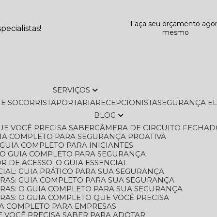
Faça seu orçamento ago
ecialistas!
mesmo
SERVIÇOS
L E SOCORRISTA
PORTARIA
RECEPCIONISTA
SEGURANÇA E
BLOG
QUE VOCÊ PRECISA SABER
CÂMERA DE CIRCUITO FECHAD
GUIA COMPLETO PARA SEGURANÇA PROATIVA
O GUIA COMPLETO PARA INICIANTES
 O GUIA COMPLETO PARA SEGURANÇA
 DE ACESSO: O GUIA ESSENCIAL
IAL: GUIA PRÁTICO PARA SUA SEGURANÇA
ORAS: GUIA COMPLETO PARA SUA SEGURANÇA
ORAS: O GUIA COMPLETO PARA SUA SEGURANÇA
RAS: O GUIA COMPLETO QUE VOCÊ PRECISA
UIA COMPLETO PARA EMPRESAS
E VOCÊ PRECISA SABER PARA ADOTAR