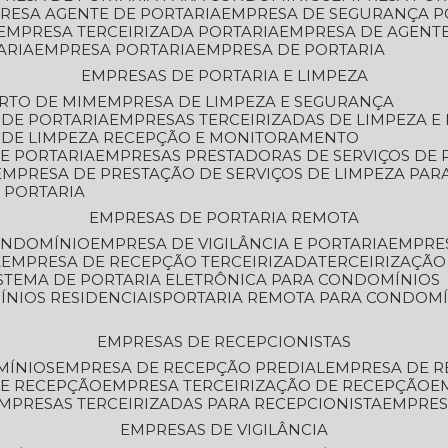
PRESA AGENTE DE PORTARIA
EMPRESA DE SEGURANÇA P
EMPRESA TERCEIRIZADA PORTARIA
EMPRESA DE AGENT
ARIA
EMPRESA PORTARIA
EMPRESA DE PORTARIA
EMPRESAS DE PORTARIA E LIMPEZA
ERTO DE MIM
EMPRESA DE LIMPEZA E SEGURANÇA
 DE PORTARIA
EMPRESAS TERCEIRIZADAS DE LIMPEZA E
S DE LIMPEZA RECEPÇÃO E MONITORAMENTO
DE PORTARIA
EMPRESAS PRESTADORAS DE SERVIÇOS DE 
EMPRESA DE PRESTAÇÃO DE SERVIÇOS DE LIMPEZA PA
E PORTARIA
EMPRESAS DE PORTARIA REMOTA
CONDOMÍNIO
EMPRESA DE VIGILÂNCIA E PORTARIA
EMPRE
A
EMPRESA DE RECEPÇÃO TERCEIRIZADA
TERCEIRIZAÇÃ
ISTEMA DE PORTARIA ELETRÔNICA PARA CONDOMÍNIOS
ÍNIOS RESIDENCIAIS
PORTARIA REMOTA PARA CONDOMÍ
EMPRESAS DE RECEPCIONISTAS
MÍNIOS
EMPRESA DE RECEPÇÃO PREDIAL
EMPRESA DE 
DE RECEPÇÃO
EMPRESA TERCEIRIZAÇÃO DE RECEPÇÃO
EMPRESAS TERCEIRIZADAS PARA RECEPCIONISTA
EMPRE
EMPRESAS DE VIGILÂNCIA