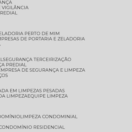
RANÇA
 VIGILÂNCIA
PREDIAL
ZELADORIA PERTO DE MIM
MPRESAS DE PORTARIA E ZELADORIA
A
AL
SEGURANÇA TERCEIRIZAÇÃO
ÇA PREDIAL
EMPRESA DE SEGURANÇA E LIMPEZA
ÇOS
ZADA EM LIMPEZAS PESADAS
 DA LIMPEZA
EQUIPE LIMPEZA
DOMÍNIO
LIMPEZA CONDOMINIAL
 CONDOMÍNIO RESIDENCIAL