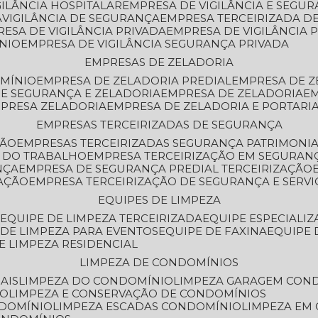
GILÂNCIA HOSPITALAR
EMPRESA DE VIGILÂNCIA E SEGU
A
VIGILÂNCIA DE SEGURANÇA
EMPRESA TERCEIRIZADA DE
RESA DE VIGILÂNCIA PRIVADA
EMPRESA DE VIGILÂNCIA 
ÔNIO
EMPRESA DE VIGILÂNCIA SEGURANÇA PRIVADA
EMPRESAS DE ZELADORIA
OMÍNIO
EMPRESA DE ZELADORIA PREDIAL
EMPRESA DE 
DE SEGURANÇA E ZELADORIA
EMPRESA DE ZELADORIA
E
MPRESA ZELADORIA
EMPRESA DE ZELADORIA E PORTARI
EMPRESAS TERCEIRIZADAS DE SEGURANÇA
ÇÃO
EMPRESAS TERCEIRIZADAS SEGURANÇA PATRIMONI
A DO TRABALHO
EMPRESA TERCEIRIZAÇÃO EM SEGURAN
NÇA
EMPRESA DE SEGURANÇA PREDIAL TERCEIRIZAÇÃO
ZAÇÃO
EMPRESA TERCEIRIZAÇÃO DE SEGURANÇA E SERVI
EQUIPES DE LIMPEZA
A
EQUIPE DE LIMPEZA TERCEIRIZADA
EQUIPE ESPECIALI
E DE LIMPEZA PARA EVENTOS
EQUIPE DE FAXINA
EQUIPE
DE LIMPEZA RESIDENCIAL
LIMPEZA DE CONDOMÍNIOS
AIS
LIMPEZA DO CONDOMÍNIO
LIMPEZA GARAGEM CON
IO
LIMPEZA E CONSERVAÇÃO DE CONDOMÍNIOS
NDOMÍNIO
LIMPEZA ESCADAS CONDOMÍNIO
LIMPEZA EM