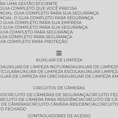
ARA UMA GESTÃO EFICIENTE
 GUIA COMPLETO QUE VOCÊ PRECISA
NCIAL: GUIA COMPLETO PARA SUA SEGURANÇA
NCIAL: O GUIA COMPLETO PARA SEGURANÇA
 O GUIA COMPLETO PARA SUA EMPRESA
: O GUIA COMPLETO PARA SUA SEGURANÇA
: GUIA COMPLETO PARA SEGURANÇA
: GUIA COMPLETO PARA SEGURANÇA
 GUIA COMPLETO PARA PROTEÇÃO
AUXILIAR DE LIMPEZA
O
AUXILIAR DE LIMPEZA NOTURNO
AUXILIAR DE LIMPEZ
TICULAR
AUXILIAR DE LIMPEZA ESCOLA
AUXILIAR LIMPEZ
XILIAR DE LIMPEZA EM CRECHE
AUXILIAR DE LIMPEZA E
CIRCUITOS DE CÂMERAS
IO
CIRCUITO DE CÂMERAS DE SEGURANÇA
CIRCUITO F
CIRCUITO DE CÂMERA PARA RESIDÊNCIA
CIRCUITO DE C
O DE CÂMERAS
CIRCUITO CÂMERA RESIDENCIAL
CIRCUI
ITO FECHADO
CONTROLADORES DE ACESSO