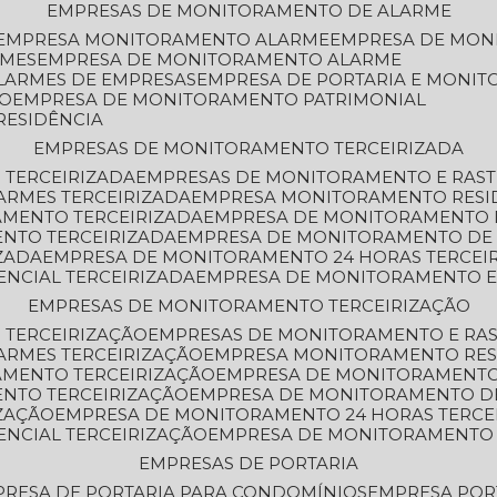
EMPRESAS DE MONITORAMENTO DE ALARME
EMPRESA MONITORAMENTO ALARME
EMPRESA DE MO
RMES
EMPRESA DE MONITORAMENTO ALARME
LARMES DE EMPRESAS
EMPRESA DE PORTARIA E MONI
TO
EMPRESA DE MONITORAMENTO PATRIMONIAL
RESIDÊNCIA
EMPRESAS DE MONITORAMENTO TERCEIRIZADA
 TERCEIRIZADA
EMPRESAS DE MONITORAMENTO E RAS
ARMES TERCEIRIZADA
EMPRESA MONITORAMENTO RESI
AMENTO TERCEIRIZADA
EMPRESA DE MONITORAMENTO 
ENTO TERCEIRIZADA
EMPRESA DE MONITORAMENTO DE
ZADA
EMPRESA DE MONITORAMENTO 24 HORAS TERCEI
ENCIAL TERCEIRIZADA
EMPRESA DE MONITORAMENTO E
EMPRESAS DE MONITORAMENTO TERCEIRIZAÇÃO
 TERCEIRIZAÇÃO
EMPRESAS DE MONITORAMENTO E RA
ARMES TERCEIRIZAÇÃO
EMPRESA MONITORAMENTO RES
AMENTO TERCEIRIZAÇÃO
EMPRESA DE MONITORAMENTO
ENTO TERCEIRIZAÇÃO
EMPRESA DE MONITORAMENTO D
ZAÇÃO
EMPRESA DE MONITORAMENTO 24 HORAS TERCE
ENCIAL TERCEIRIZAÇÃO
EMPRESA DE MONITORAMENTO 
EMPRESAS DE PORTARIA
PRESA DE PORTARIA PARA CONDOMÍNIOS
EMPRESA POR