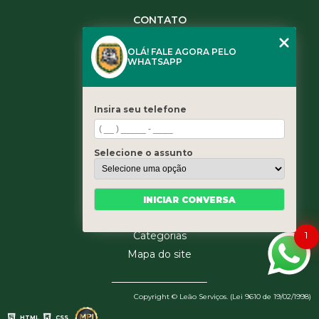
CONTATO
(11) 3984-0344
OLÁ! FALE AGORA PELO
(11) 3461-5871
WHATSAPP
(11) 3984-0344
contato@leaoservicos.com.br
Insira seu telefone
MENU
Home
Selecione o assunto
Quem somos
Serviços
Blog
INICIAR CONVERSA
Contato
1
Categorias
Mapa do site
Copyright © Leão Serviços. (Lei 9610 de 19/02/1998)
HTML
CSS