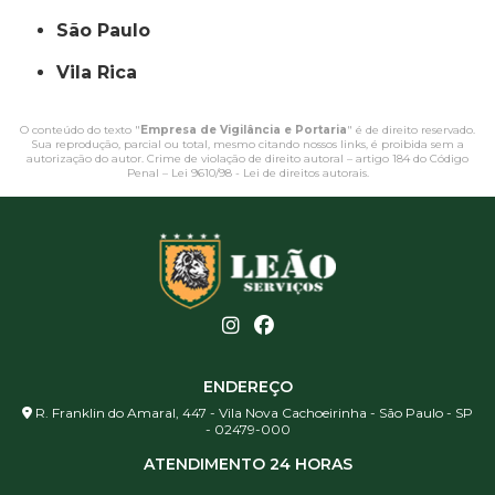
São Paulo
Vila Rica
O conteúdo do texto "
Empresa de Vigilância e Portaria
" é de direito reservado.
Sua reprodução, parcial ou total, mesmo citando nossos links, é proibida sem a
autorização do autor. Crime de violação de direito autoral – artigo 184 do Código
Penal –
Lei 9610/98 - Lei de direitos autorais
.
ENDEREÇO
R. Franklin do Amaral, 447 - Vila Nova Cachoeirinha - São Paulo - SP
- 02479-000
ATENDIMENTO 24 HORAS