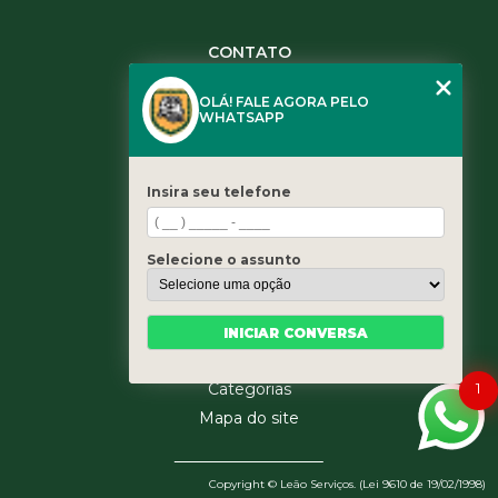
CONTATO
(11) 3984-0344
OLÁ! FALE AGORA PELO
(11) 3461-5871
WHATSAPP
(11) 3984-0344
contato@leaoservicos.com.br
Insira seu telefone
MENU
Home
Selecione o assunto
Quem somos
Serviços
Blog
INICIAR CONVERSA
Contato
1
Categorias
Mapa do site
Copyright © Leão Serviços. (Lei 9610 de 19/02/1998)