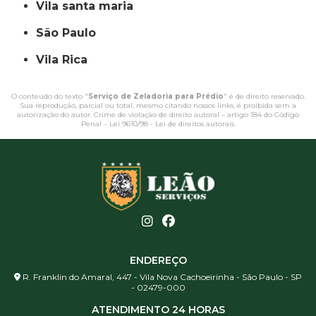
vila santa maria
São Paulo
Vila Rica
O conteúdo do texto "
Serviço de Zeladoria para Prédio
" é de direito reservado.
Sua reprodução, parcial ou total, mesmo citando nossos links, é proibida sem a
autorização do autor. Crime de violação de direito autoral – artigo 184 do Código
Penal –
Lei 9610/98 - Lei de direitos autorais
.
ENDEREÇO
R. Franklin do Amaral, 447 - Vila Nova Cachoeirinha - São Paulo - SP
- 02479-000
ATENDIMENTO 24 HORAS