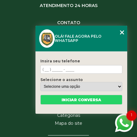
ATENDIMENTO 24 HORAS
CONTATO
(11) 3984-0344
OLÁ! FALE AGORA PELO
(11) 3461-5871
WHATSAPP
(11) 3984-0344
contato@leaoservicos.com.br
Insira seu telefone
MENU
Home
Selecione o assunto
Quem somos
Serviços
Blog
INICIAR CONVERSA
Contato
Categorias
1
Mapa do site