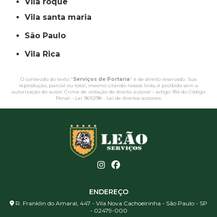
vila roque
vila santa maria
São Paulo
Vila Rica
O conteúdo do texto "
Serviços de Portaria
" é de direito reservado. Sua
reprodução, parcial ou total, mesmo citando nossos links, é proibida sem a
autorização do autor. Crime de violação de direito autoral – artigo 184 do Código
Penal –
Lei 9610/98 - Lei de direitos autorais
.
ENDEREÇO
R. Franklin do Amaral, 447 - Vila Nova Cachoeirinha - São Paulo - SP
- 02479-000