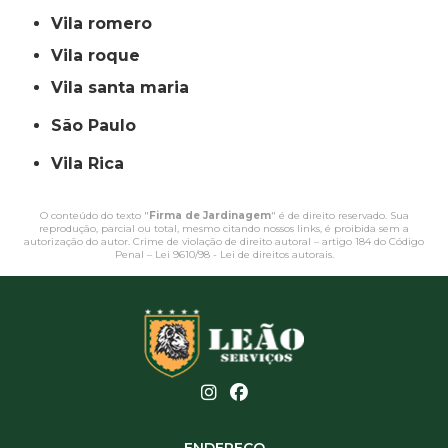
vila romero
vila roque
vila santa maria
São Paulo
Vila Rica
O conteúdo do texto "
Firma de Jardinagem
" é de direito reservado. Sua
reprodução, parcial ou total, mesmo citando nossos links, é proibida sem a
autorização do autor. Crime de violação de direito autoral – artigo 184 do Código
Penal –
Lei 9610/98 - Lei de direitos autorais
.
ENDEREÇO