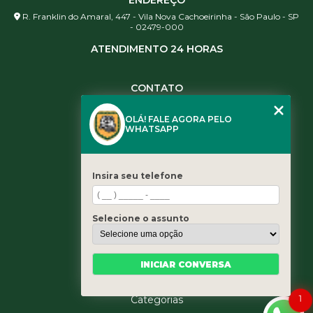
R. Franklin do Amaral, 447 - Vila Nova Cachoeirinha - São Paulo - SP
- 02479-000
ATENDIMENTO 24 HORAS
CONTATO
(11) 3984-0344
OLÁ! FALE AGORA PELO
(11) 3461-5871
WHATSAPP
(11) 3984-0344
contato@leaoservicos.com.br
Insira seu telefone
MENU
Home
Selecione o assunto
Quem somos
Serviços
Blog
INICIAR CONVERSA
Contato
Categorias
1