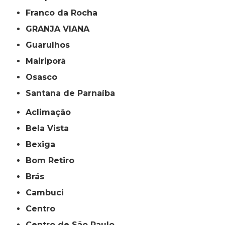
Franco da Rocha
GRANJA VIANA
Guarulhos
Mairiporã
Osasco
Santana de Parnaíba
Aclimação
Bela Vista
Bexiga
Bom Retiro
Brás
Cambuci
Centro
Centro de São Paulo