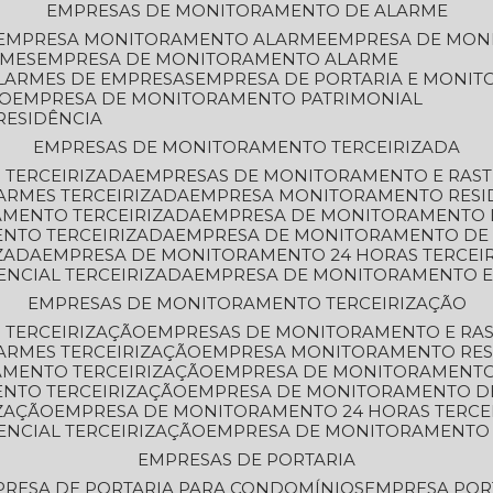
EMPRESAS DE MONITORAMENTO DE ALARME
EMPRESA MONITORAMENTO ALARME
EMPRESA DE MO
RMES
EMPRESA DE MONITORAMENTO ALARME
LARMES DE EMPRESAS
EMPRESA DE PORTARIA E MONI
TO
EMPRESA DE MONITORAMENTO PATRIMONIAL
RESIDÊNCIA
EMPRESAS DE MONITORAMENTO TERCEIRIZADA
 TERCEIRIZADA
EMPRESAS DE MONITORAMENTO E RAS
ARMES TERCEIRIZADA
EMPRESA MONITORAMENTO RESI
AMENTO TERCEIRIZADA
EMPRESA DE MONITORAMENTO 
ENTO TERCEIRIZADA
EMPRESA DE MONITORAMENTO DE
ZADA
EMPRESA DE MONITORAMENTO 24 HORAS TERCEI
ENCIAL TERCEIRIZADA
EMPRESA DE MONITORAMENTO E
EMPRESAS DE MONITORAMENTO TERCEIRIZAÇÃO
 TERCEIRIZAÇÃO
EMPRESAS DE MONITORAMENTO E RA
ARMES TERCEIRIZAÇÃO
EMPRESA MONITORAMENTO RES
AMENTO TERCEIRIZAÇÃO
EMPRESA DE MONITORAMENTO
ENTO TERCEIRIZAÇÃO
EMPRESA DE MONITORAMENTO D
ZAÇÃO
EMPRESA DE MONITORAMENTO 24 HORAS TERCE
ENCIAL TERCEIRIZAÇÃO
EMPRESA DE MONITORAMENTO 
EMPRESAS DE PORTARIA
PRESA DE PORTARIA PARA CONDOMÍNIOS
EMPRESA POR