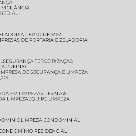
RANÇA
 VIGILÂNCIA
PREDIAL
ZELADORIA PERTO DE MIM
MPRESAS DE PORTARIA E ZELADORIA
A
AL
SEGURANÇA TERCEIRIZAÇÃO
ÇA PREDIAL
EMPRESA DE SEGURANÇA E LIMPEZA
ÇOS
ZADA EM LIMPEZAS PESADAS
 DA LIMPEZA
EQUIPE LIMPEZA
DOMÍNIO
LIMPEZA CONDOMINIAL
 CONDOMÍNIO RESIDENCIAL