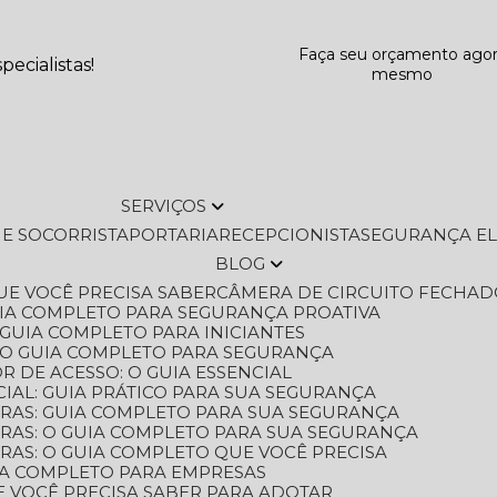
Faça seu orçamento ago
ecialistas!
mesmo
SERVIÇOS
L E SOCORRISTA
PORTARIA
RECEPCIONISTA
SEGURANÇA E
BLOG
QUE VOCÊ PRECISA SABER
CÂMERA DE CIRCUITO FECHAD
GUIA COMPLETO PARA SEGURANÇA PROATIVA
O GUIA COMPLETO PARA INICIANTES
 O GUIA COMPLETO PARA SEGURANÇA
 DE ACESSO: O GUIA ESSENCIAL
IAL: GUIA PRÁTICO PARA SUA SEGURANÇA
ORAS: GUIA COMPLETO PARA SUA SEGURANÇA
ORAS: O GUIA COMPLETO PARA SUA SEGURANÇA
RAS: O GUIA COMPLETO QUE VOCÊ PRECISA
UIA COMPLETO PARA EMPRESAS
E VOCÊ PRECISA SABER PARA ADOTAR