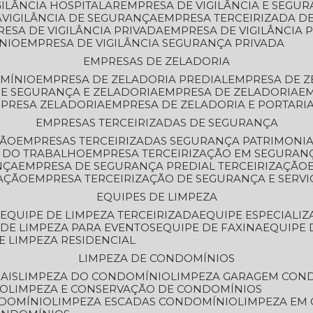
GILÂNCIA HOSPITALAR
EMPRESA DE VIGILÂNCIA E SEGU
A
VIGILÂNCIA DE SEGURANÇA
EMPRESA TERCEIRIZADA DE
RESA DE VIGILÂNCIA PRIVADA
EMPRESA DE VIGILÂNCIA 
ÔNIO
EMPRESA DE VIGILÂNCIA SEGURANÇA PRIVADA
EMPRESAS DE ZELADORIA
OMÍNIO
EMPRESA DE ZELADORIA PREDIAL
EMPRESA DE 
DE SEGURANÇA E ZELADORIA
EMPRESA DE ZELADORIA
E
MPRESA ZELADORIA
EMPRESA DE ZELADORIA E PORTARI
EMPRESAS TERCEIRIZADAS DE SEGURANÇA
ÇÃO
EMPRESAS TERCEIRIZADAS SEGURANÇA PATRIMONI
A DO TRABALHO
EMPRESA TERCEIRIZAÇÃO EM SEGURAN
NÇA
EMPRESA DE SEGURANÇA PREDIAL TERCEIRIZAÇÃO
ZAÇÃO
EMPRESA TERCEIRIZAÇÃO DE SEGURANÇA E SERVI
EQUIPES DE LIMPEZA
A
EQUIPE DE LIMPEZA TERCEIRIZADA
EQUIPE ESPECIALI
E DE LIMPEZA PARA EVENTOS
EQUIPE DE FAXINA
EQUIPE
DE LIMPEZA RESIDENCIAL
LIMPEZA DE CONDOMÍNIOS
AIS
LIMPEZA DO CONDOMÍNIO
LIMPEZA GARAGEM CON
IO
LIMPEZA E CONSERVAÇÃO DE CONDOMÍNIOS
NDOMÍNIO
LIMPEZA ESCADAS CONDOMÍNIO
LIMPEZA EM