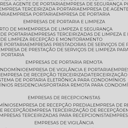
PRESA AGENTE DE PORTARIA
EMPRESA DE SEGURANÇA P
EMPRESA TERCEIRIZADA PORTARIA
EMPRESA DE AGENT
ARIA
EMPRESA PORTARIA
EMPRESA DE PORTARIA
EMPRESAS DE PORTARIA E LIMPEZA
ERTO DE MIM
EMPRESA DE LIMPEZA E SEGURANÇA
 DE PORTARIA
EMPRESAS TERCEIRIZADAS DE LIMPEZA E
S DE LIMPEZA RECEPÇÃO E MONITORAMENTO
DE PORTARIA
EMPRESAS PRESTADORAS DE SERVIÇOS DE 
EMPRESA DE PRESTAÇÃO DE SERVIÇOS DE LIMPEZA PA
E PORTARIA
EMPRESAS DE PORTARIA REMOTA
CONDOMÍNIO
EMPRESA DE VIGILÂNCIA E PORTARIA
EMPRE
A
EMPRESA DE RECEPÇÃO TERCEIRIZADA
TERCEIRIZAÇÃ
ISTEMA DE PORTARIA ELETRÔNICA PARA CONDOMÍNIOS
ÍNIOS RESIDENCIAIS
PORTARIA REMOTA PARA CONDOMÍ
EMPRESAS DE RECEPCIONISTAS
MÍNIOS
EMPRESA DE RECEPÇÃO PREDIAL
EMPRESA DE 
DE RECEPÇÃO
EMPRESA TERCEIRIZAÇÃO DE RECEPÇÃO
EMPRESAS TERCEIRIZADAS PARA RECEPCIONISTA
EMPRE
EMPRESAS DE VIGILÂNCIA