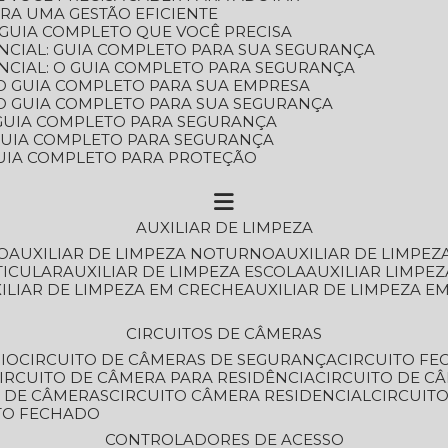
ARA UMA GESTÃO EFICIENTE
 GUIA COMPLETO QUE VOCÊ PRECISA
NCIAL: GUIA COMPLETO PARA SUA SEGURANÇA
NCIAL: O GUIA COMPLETO PARA SEGURANÇA
 O GUIA COMPLETO PARA SUA EMPRESA
: O GUIA COMPLETO PARA SUA SEGURANÇA
: GUIA COMPLETO PARA SEGURANÇA
: GUIA COMPLETO PARA SEGURANÇA
 GUIA COMPLETO PARA PROTEÇÃO
AUXILIAR DE LIMPEZA
O
AUXILIAR DE LIMPEZA NOTURNO
AUXILIAR DE LIMPEZ
TICULAR
AUXILIAR DE LIMPEZA ESCOLA
AUXILIAR LIMPEZ
XILIAR DE LIMPEZA EM CRECHE
AUXILIAR DE LIMPEZA E
CIRCUITOS DE CÂMERAS
IO
CIRCUITO DE CÂMERAS DE SEGURANÇA
CIRCUITO F
CIRCUITO DE CÂMERA PARA RESIDÊNCIA
CIRCUITO DE C
O DE CÂMERAS
CIRCUITO CÂMERA RESIDENCIAL
CIRCUI
ITO FECHADO
CONTROLADORES DE ACESSO