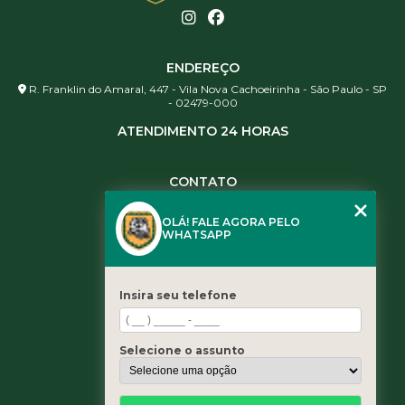
ENDEREÇO
R. Franklin do Amaral, 447 - Vila Nova Cachoeirinha - São Paulo - SP
- 02479-000
ATENDIMENTO 24 HORAS
CONTATO
(11) 3984-0344
OLÁ! FALE AGORA PELO
(11) 3461-5871
WHATSAPP
(11) 3984-0344
contato@leaoservicos.com.br
Insira seu telefone
MENU
Home
Selecione o assunto
Quem somos
Serviços