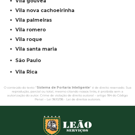
vila gouvea
vila nova cachoeirinha
vila palmeiras
vila romero
vila roque
vila santa maria
São Paulo
Vila Rica
O conteúdo do texto "
Sistema de Portaria Inteligente
" é de direito reservado. Sua
reprodução, parcial ou total, mesmo citando nossos links, é proibida sem a
autorização do autor. Crime de violação de direito autoral – artigo 184 do Código
Penal –
Lei 9610/98 - Lei de direitos autorais
.