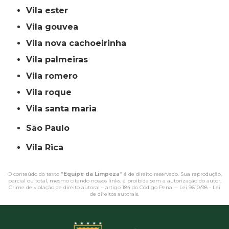
vila ester
vila gouvea
vila nova cachoeirinha
vila palmeiras
vila romero
vila roque
vila santa maria
São Paulo
Vila Rica
O conteúdo do texto "
Equipe da Limpeza
" é de direito reservado. Sua reprodução,
parcial ou total, mesmo citando nossos links, é proibida sem a autorização do autor.
Crime de violação de direito autoral – artigo 184 do Código Penal –
Lei 9610/98 - Lei
de direitos autorais
.