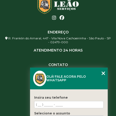
ENDEREÇO
R. Franklin do Amaral, 447 - Vila Nova Cachoeirinha - São Paulo - SP
- 02479-000
ATENDIMENTO 24 HORAS
CONTATO
(11) 3984-0344
OLÁ! FALE AGORA PELO
(11) 3461-5871
WHATSAPP
(11) 3984-0344
contato@leaoservicos.com.br
Insira seu telefone
MENU
Home
Selecione o assunto