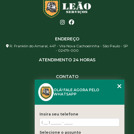
ENDEREÇO
R. Franklin do Amaral, 447 - Vila Nova Cachoeirinha - São Paulo - SP
- 02479-000
ATENDIMENTO 24 HORAS
CONTATO
(11) 3984-0344
OLÁ! FALE AGORA PELO
(11) 3461-5871
WHATSAPP
(11) 3984-0344
contato@leaoservicos.com.br
Insira seu telefone
MENU
Home
Selecione o assunto