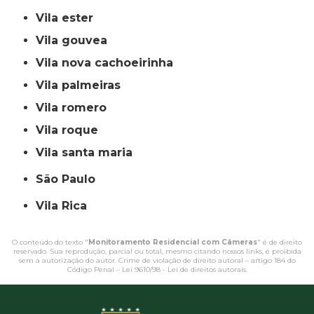
vila ester
vila gouvea
vila nova cachoeirinha
vila palmeiras
vila romero
vila roque
vila santa maria
São Paulo
Vila Rica
O conteúdo do texto "
Monitoramento Residencial com Câmeras
" é de direito
reservado. Sua reprodução, parcial ou total, mesmo citando nossos links, é proibida
sem a autorização do autor. Crime de violação de direito autoral – artigo 184 do
Código Penal –
Lei 9610/98 - Lei de direitos autorais
.