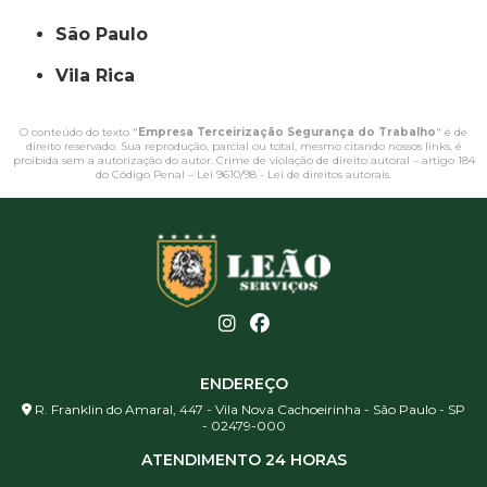
São Paulo
Vila Rica
O conteúdo do texto "
Empresa Terceirização Segurança do Trabalho
" é de
direito reservado. Sua reprodução, parcial ou total, mesmo citando nossos links, é
proibida sem a autorização do autor. Crime de violação de direito autoral – artigo 184
do Código Penal –
Lei 9610/98 - Lei de direitos autorais
.
ENDEREÇO
R. Franklin do Amaral, 447 - Vila Nova Cachoeirinha - São Paulo - SP
- 02479-000
ATENDIMENTO 24 HORAS