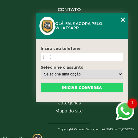
CONTATO
(11) 3984-0344
OLÁ! FALE AGORA PELO
(11) 3461-5871
WHATSAPP
(11) 3984-0344
contato@leaoservicos.com.br
Insira seu telefone
MENU
Home
Selecione o assunto
Quem somos
Serviços
Blog
INICIAR CONVERSA
Contato
Categorias
1
Mapa do site
Copyright © Leão Serviços. (Lei 9610 de 19/02/1998)