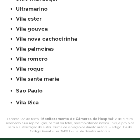
ultramarino
vila ester
vila gouvea
vila nova cachoeirinha
vila palmeiras
vila romero
vila roque
vila santa maria
São Paulo
Vila Rica
O conteúdo do texto "
Monitoramento de Câmeras de Hospital
" é de direito
reservado. Sua reprodução, parcial ou total, mesmo citando nossos links, é proibida
sem a autorização do autor. Crime de violação de direito autoral – artigo 184 do
Código Penal –
Lei 9610/98 - Lei de direitos autorais
.