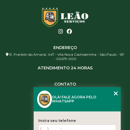
ENDEREÇO
R. Franklin do Amaral, 447 - Vila Nova Cachoeirinha - São Paulo - SP
- 02479-000
ATENDIMENTO 24 HORAS
CONTATO
(11) 3984-0344
OLÁ! FALE AGORA PELO
(11) 3461-5871
WHATSAPP
(11) 3984-0344
contato@leaoservicos.com.br
Insira seu telefone
MENU