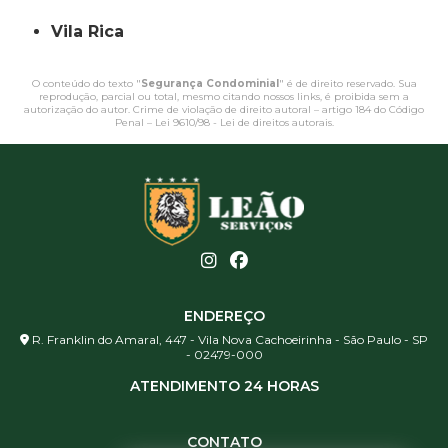
Vila Rica
O conteúdo do texto "
Segurança Condominial
" é de direito reservado. Sua
reprodução, parcial ou total, mesmo citando nossos links, é proibida sem a
autorização do autor. Crime de violação de direito autoral – artigo 184 do Código
Penal –
Lei 9610/98 - Lei de direitos autorais
.
ENDEREÇO
R. Franklin do Amaral, 447 - Vila Nova Cachoeirinha - São Paulo - SP
- 02479-000
ATENDIMENTO 24 HORAS
CONTATO