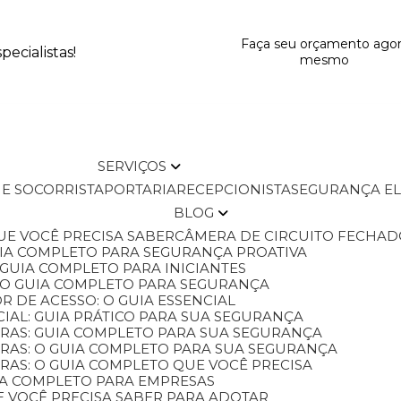
Faça seu orçamento ago
ecialistas!
mesmo
SERVIÇOS
L E SOCORRISTA
PORTARIA
RECEPCIONISTA
SEGURANÇA E
BLOG
QUE VOCÊ PRECISA SABER
CÂMERA DE CIRCUITO FECHAD
GUIA COMPLETO PARA SEGURANÇA PROATIVA
O GUIA COMPLETO PARA INICIANTES
 O GUIA COMPLETO PARA SEGURANÇA
 DE ACESSO: O GUIA ESSENCIAL
IAL: GUIA PRÁTICO PARA SUA SEGURANÇA
ORAS: GUIA COMPLETO PARA SUA SEGURANÇA
ORAS: O GUIA COMPLETO PARA SUA SEGURANÇA
RAS: O GUIA COMPLETO QUE VOCÊ PRECISA
UIA COMPLETO PARA EMPRESAS
E VOCÊ PRECISA SABER PARA ADOTAR