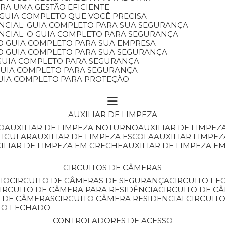
ARA UMA GESTÃO EFICIENTE
 GUIA COMPLETO QUE VOCÊ PRECISA
NCIAL: GUIA COMPLETO PARA SUA SEGURANÇA
NCIAL: O GUIA COMPLETO PARA SEGURANÇA
 O GUIA COMPLETO PARA SUA EMPRESA
: O GUIA COMPLETO PARA SUA SEGURANÇA
: GUIA COMPLETO PARA SEGURANÇA
: GUIA COMPLETO PARA SEGURANÇA
 GUIA COMPLETO PARA PROTEÇÃO
AUXILIAR DE LIMPEZA
O
AUXILIAR DE LIMPEZA NOTURNO
AUXILIAR DE LIMPEZ
TICULAR
AUXILIAR DE LIMPEZA ESCOLA
AUXILIAR LIMPEZ
XILIAR DE LIMPEZA EM CRECHE
AUXILIAR DE LIMPEZA E
CIRCUITOS DE CÂMERAS
IO
CIRCUITO DE CÂMERAS DE SEGURANÇA
CIRCUITO F
CIRCUITO DE CÂMERA PARA RESIDÊNCIA
CIRCUITO DE C
O DE CÂMERAS
CIRCUITO CÂMERA RESIDENCIAL
CIRCUI
ITO FECHADO
CONTROLADORES DE ACESSO