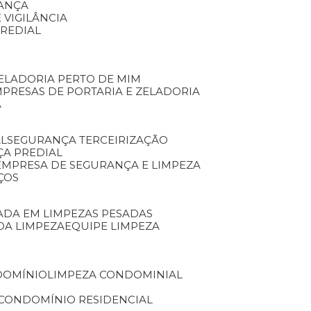
RANÇA
 VIGILÂNCIA
PREDIAL
ZELADORIA PERTO DE MIM
MPRESAS DE PORTARIA E ZELADORIA
A
AL
SEGURANÇA TERCEIRIZAÇÃO
ÇA PREDIAL
EMPRESA DE SEGURANÇA E LIMPEZA
ÇOS
ZADA EM LIMPEZAS PESADAS
 DA LIMPEZA
EQUIPE LIMPEZA
DOMÍNIO
LIMPEZA CONDOMINIAL
 CONDOMÍNIO RESIDENCIAL