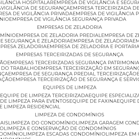
GILÂNCIA HOSPITALAR
EMPRESA DE VIGILÂNCIA E SEGU
A
VIGILÂNCIA DE SEGURANÇA
EMPRESA TERCEIRIZADA DE
RESA DE VIGILÂNCIA PRIVADA
EMPRESA DE VIGILÂNCIA 
ÔNIO
EMPRESA DE VIGILÂNCIA SEGURANÇA PRIVADA
EMPRESAS DE ZELADORIA
OMÍNIO
EMPRESA DE ZELADORIA PREDIAL
EMPRESA DE 
DE SEGURANÇA E ZELADORIA
EMPRESA DE ZELADORIA
E
MPRESA ZELADORIA
EMPRESA DE ZELADORIA E PORTARI
EMPRESAS TERCEIRIZADAS DE SEGURANÇA
ÇÃO
EMPRESAS TERCEIRIZADAS SEGURANÇA PATRIMONI
A DO TRABALHO
EMPRESA TERCEIRIZAÇÃO EM SEGURAN
NÇA
EMPRESA DE SEGURANÇA PREDIAL TERCEIRIZAÇÃO
ZAÇÃO
EMPRESA TERCEIRIZAÇÃO DE SEGURANÇA E SERVI
EQUIPES DE LIMPEZA
A
EQUIPE DE LIMPEZA TERCEIRIZADA
EQUIPE ESPECIALI
E DE LIMPEZA PARA EVENTOS
EQUIPE DE FAXINA
EQUIPE
DE LIMPEZA RESIDENCIAL
LIMPEZA DE CONDOMÍNIOS
AIS
LIMPEZA DO CONDOMÍNIO
LIMPEZA GARAGEM CON
IO
LIMPEZA E CONSERVAÇÃO DE CONDOMÍNIOS
NDOMÍNIO
LIMPEZA ESCADAS CONDOMÍNIO
LIMPEZA EM