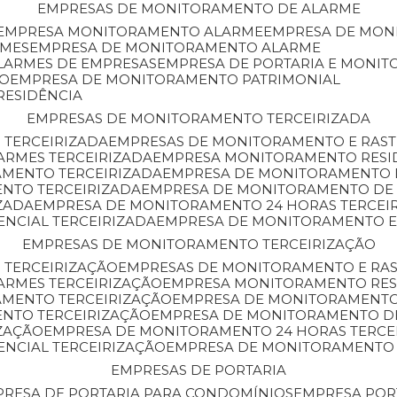
EMPRESAS DE MONITORAMENTO DE ALARME
EMPRESA MONITORAMENTO ALARME
EMPRESA DE MO
RMES
EMPRESA DE MONITORAMENTO ALARME
LARMES DE EMPRESAS
EMPRESA DE PORTARIA E MONI
TO
EMPRESA DE MONITORAMENTO PATRIMONIAL
RESIDÊNCIA
EMPRESAS DE MONITORAMENTO TERCEIRIZADA
 TERCEIRIZADA
EMPRESAS DE MONITORAMENTO E RAS
ARMES TERCEIRIZADA
EMPRESA MONITORAMENTO RESI
AMENTO TERCEIRIZADA
EMPRESA DE MONITORAMENTO 
ENTO TERCEIRIZADA
EMPRESA DE MONITORAMENTO DE
ZADA
EMPRESA DE MONITORAMENTO 24 HORAS TERCEI
ENCIAL TERCEIRIZADA
EMPRESA DE MONITORAMENTO E
EMPRESAS DE MONITORAMENTO TERCEIRIZAÇÃO
 TERCEIRIZAÇÃO
EMPRESAS DE MONITORAMENTO E RA
ARMES TERCEIRIZAÇÃO
EMPRESA MONITORAMENTO RES
AMENTO TERCEIRIZAÇÃO
EMPRESA DE MONITORAMENTO
ENTO TERCEIRIZAÇÃO
EMPRESA DE MONITORAMENTO D
ZAÇÃO
EMPRESA DE MONITORAMENTO 24 HORAS TERCE
ENCIAL TERCEIRIZAÇÃO
EMPRESA DE MONITORAMENTO 
EMPRESAS DE PORTARIA
PRESA DE PORTARIA PARA CONDOMÍNIOS
EMPRESA POR