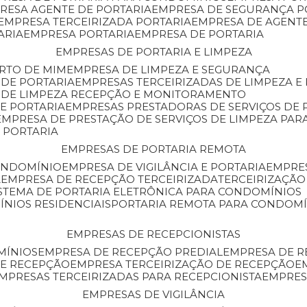
PRESA AGENTE DE PORTARIA
EMPRESA DE SEGURANÇA P
EMPRESA TERCEIRIZADA PORTARIA
EMPRESA DE AGENT
ARIA
EMPRESA PORTARIA
EMPRESA DE PORTARIA
EMPRESAS DE PORTARIA E LIMPEZA
ERTO DE MIM
EMPRESA DE LIMPEZA E SEGURANÇA
 DE PORTARIA
EMPRESAS TERCEIRIZADAS DE LIMPEZA E
S DE LIMPEZA RECEPÇÃO E MONITORAMENTO
DE PORTARIA
EMPRESAS PRESTADORAS DE SERVIÇOS DE 
EMPRESA DE PRESTAÇÃO DE SERVIÇOS DE LIMPEZA PA
E PORTARIA
EMPRESAS DE PORTARIA REMOTA
CONDOMÍNIO
EMPRESA DE VIGILÂNCIA E PORTARIA
EMPRE
A
EMPRESA DE RECEPÇÃO TERCEIRIZADA
TERCEIRIZAÇÃ
ISTEMA DE PORTARIA ELETRÔNICA PARA CONDOMÍNIOS
ÍNIOS RESIDENCIAIS
PORTARIA REMOTA PARA CONDOMÍ
EMPRESAS DE RECEPCIONISTAS
MÍNIOS
EMPRESA DE RECEPÇÃO PREDIAL
EMPRESA DE 
DE RECEPÇÃO
EMPRESA TERCEIRIZAÇÃO DE RECEPÇÃO
EMPRESAS TERCEIRIZADAS PARA RECEPCIONISTA
EMPRE
EMPRESAS DE VIGILÂNCIA