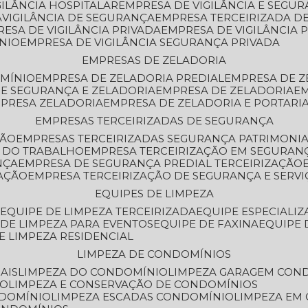
GILÂNCIA HOSPITALAR
EMPRESA DE VIGILÂNCIA E SEGU
A
VIGILÂNCIA DE SEGURANÇA
EMPRESA TERCEIRIZADA DE
RESA DE VIGILÂNCIA PRIVADA
EMPRESA DE VIGILÂNCIA 
ÔNIO
EMPRESA DE VIGILÂNCIA SEGURANÇA PRIVADA
EMPRESAS DE ZELADORIA
OMÍNIO
EMPRESA DE ZELADORIA PREDIAL
EMPRESA DE 
DE SEGURANÇA E ZELADORIA
EMPRESA DE ZELADORIA
E
MPRESA ZELADORIA
EMPRESA DE ZELADORIA E PORTARI
EMPRESAS TERCEIRIZADAS DE SEGURANÇA
ÇÃO
EMPRESAS TERCEIRIZADAS SEGURANÇA PATRIMONI
A DO TRABALHO
EMPRESA TERCEIRIZAÇÃO EM SEGURAN
NÇA
EMPRESA DE SEGURANÇA PREDIAL TERCEIRIZAÇÃO
ZAÇÃO
EMPRESA TERCEIRIZAÇÃO DE SEGURANÇA E SERVI
EQUIPES DE LIMPEZA
A
EQUIPE DE LIMPEZA TERCEIRIZADA
EQUIPE ESPECIALI
E DE LIMPEZA PARA EVENTOS
EQUIPE DE FAXINA
EQUIPE
DE LIMPEZA RESIDENCIAL
LIMPEZA DE CONDOMÍNIOS
AIS
LIMPEZA DO CONDOMÍNIO
LIMPEZA GARAGEM CON
IO
LIMPEZA E CONSERVAÇÃO DE CONDOMÍNIOS
NDOMÍNIO
LIMPEZA ESCADAS CONDOMÍNIO
LIMPEZA EM