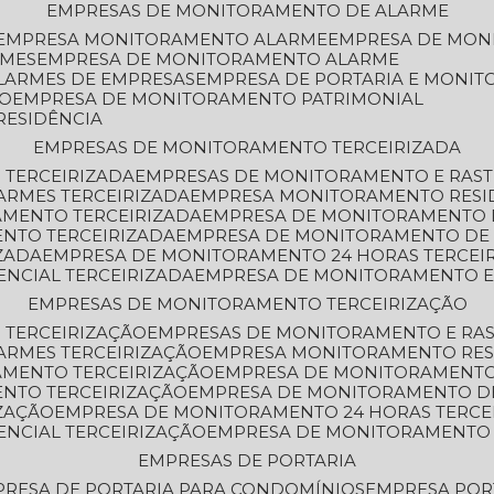
EMPRESAS DE MONITORAMENTO DE ALARME
EMPRESA MONITORAMENTO ALARME
EMPRESA DE MO
RMES
EMPRESA DE MONITORAMENTO ALARME
LARMES DE EMPRESAS
EMPRESA DE PORTARIA E MONI
TO
EMPRESA DE MONITORAMENTO PATRIMONIAL
RESIDÊNCIA
EMPRESAS DE MONITORAMENTO TERCEIRIZADA
 TERCEIRIZADA
EMPRESAS DE MONITORAMENTO E RAS
ARMES TERCEIRIZADA
EMPRESA MONITORAMENTO RESI
AMENTO TERCEIRIZADA
EMPRESA DE MONITORAMENTO 
ENTO TERCEIRIZADA
EMPRESA DE MONITORAMENTO DE
ZADA
EMPRESA DE MONITORAMENTO 24 HORAS TERCEI
ENCIAL TERCEIRIZADA
EMPRESA DE MONITORAMENTO E
EMPRESAS DE MONITORAMENTO TERCEIRIZAÇÃO
 TERCEIRIZAÇÃO
EMPRESAS DE MONITORAMENTO E RA
ARMES TERCEIRIZAÇÃO
EMPRESA MONITORAMENTO RES
AMENTO TERCEIRIZAÇÃO
EMPRESA DE MONITORAMENTO
ENTO TERCEIRIZAÇÃO
EMPRESA DE MONITORAMENTO D
ZAÇÃO
EMPRESA DE MONITORAMENTO 24 HORAS TERCE
ENCIAL TERCEIRIZAÇÃO
EMPRESA DE MONITORAMENTO 
EMPRESAS DE PORTARIA
PRESA DE PORTARIA PARA CONDOMÍNIOS
EMPRESA POR