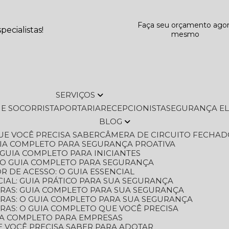
Faça seu orçamento ago
ecialistas!
mesmo
SERVIÇOS
L E SOCORRISTA
PORTARIA
RECEPCIONISTA
SEGURANÇA E
BLOG
QUE VOCÊ PRECISA SABER
CÂMERA DE CIRCUITO FECHAD
GUIA COMPLETO PARA SEGURANÇA PROATIVA
O GUIA COMPLETO PARA INICIANTES
 O GUIA COMPLETO PARA SEGURANÇA
 DE ACESSO: O GUIA ESSENCIAL
IAL: GUIA PRÁTICO PARA SUA SEGURANÇA
ORAS: GUIA COMPLETO PARA SUA SEGURANÇA
ORAS: O GUIA COMPLETO PARA SUA SEGURANÇA
RAS: O GUIA COMPLETO QUE VOCÊ PRECISA
UIA COMPLETO PARA EMPRESAS
E VOCÊ PRECISA SABER PARA ADOTAR