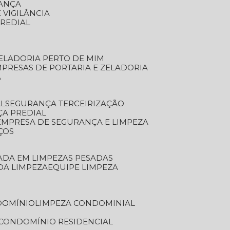
RANÇA
 VIGILÂNCIA
PREDIAL
ZELADORIA PERTO DE MIM
MPRESAS DE PORTARIA E ZELADORIA
A
AL
SEGURANÇA TERCEIRIZAÇÃO
ÇA PREDIAL
EMPRESA DE SEGURANÇA E LIMPEZA
ÇOS
ZADA EM LIMPEZAS PESADAS
 DA LIMPEZA
EQUIPE LIMPEZA
DOMÍNIO
LIMPEZA CONDOMINIAL
 CONDOMÍNIO RESIDENCIAL