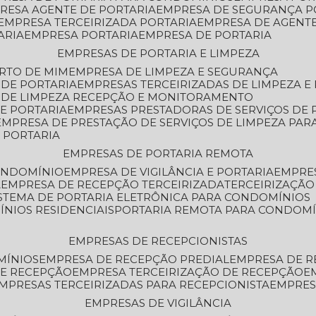
PRESA AGENTE DE PORTARIA
EMPRESA DE SEGURANÇA P
EMPRESA TERCEIRIZADA PORTARIA
EMPRESA DE AGENT
ARIA
EMPRESA PORTARIA
EMPRESA DE PORTARIA
EMPRESAS DE PORTARIA E LIMPEZA
ERTO DE MIM
EMPRESA DE LIMPEZA E SEGURANÇA
 DE PORTARIA
EMPRESAS TERCEIRIZADAS DE LIMPEZA E
S DE LIMPEZA RECEPÇÃO E MONITORAMENTO
DE PORTARIA
EMPRESAS PRESTADORAS DE SERVIÇOS DE 
EMPRESA DE PRESTAÇÃO DE SERVIÇOS DE LIMPEZA PA
E PORTARIA
EMPRESAS DE PORTARIA REMOTA
CONDOMÍNIO
EMPRESA DE VIGILÂNCIA E PORTARIA
EMPRE
A
EMPRESA DE RECEPÇÃO TERCEIRIZADA
TERCEIRIZAÇÃ
ISTEMA DE PORTARIA ELETRÔNICA PARA CONDOMÍNIOS
ÍNIOS RESIDENCIAIS
PORTARIA REMOTA PARA CONDOMÍ
EMPRESAS DE RECEPCIONISTAS
MÍNIOS
EMPRESA DE RECEPÇÃO PREDIAL
EMPRESA DE 
DE RECEPÇÃO
EMPRESA TERCEIRIZAÇÃO DE RECEPÇÃO
EMPRESAS TERCEIRIZADAS PARA RECEPCIONISTA
EMPRE
EMPRESAS DE VIGILÂNCIA