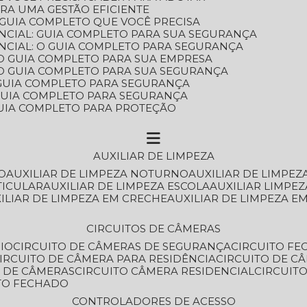
ARA UMA GESTÃO EFICIENTE
 GUIA COMPLETO QUE VOCÊ PRECISA
NCIAL: GUIA COMPLETO PARA SUA SEGURANÇA
NCIAL: O GUIA COMPLETO PARA SEGURANÇA
 O GUIA COMPLETO PARA SUA EMPRESA
: O GUIA COMPLETO PARA SUA SEGURANÇA
: GUIA COMPLETO PARA SEGURANÇA
: GUIA COMPLETO PARA SEGURANÇA
 GUIA COMPLETO PARA PROTEÇÃO
AUXILIAR DE LIMPEZA
O
AUXILIAR DE LIMPEZA NOTURNO
AUXILIAR DE LIMPEZ
TICULAR
AUXILIAR DE LIMPEZA ESCOLA
AUXILIAR LIMPEZ
XILIAR DE LIMPEZA EM CRECHE
AUXILIAR DE LIMPEZA E
CIRCUITOS DE CÂMERAS
IO
CIRCUITO DE CÂMERAS DE SEGURANÇA
CIRCUITO F
CIRCUITO DE CÂMERA PARA RESIDÊNCIA
CIRCUITO DE C
O DE CÂMERAS
CIRCUITO CÂMERA RESIDENCIAL
CIRCUI
ITO FECHADO
CONTROLADORES DE ACESSO