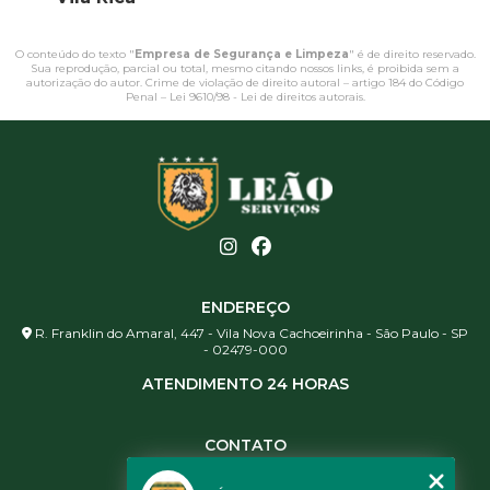
O conteúdo do texto "
Empresa de Segurança e Limpeza
" é de direito reservado.
Sua reprodução, parcial ou total, mesmo citando nossos links, é proibida sem a
autorização do autor. Crime de violação de direito autoral – artigo 184 do Código
Penal –
Lei 9610/98 - Lei de direitos autorais
.
ENDEREÇO
R. Franklin do Amaral, 447 - Vila Nova Cachoeirinha - São Paulo - SP
- 02479-000
ATENDIMENTO 24 HORAS
CONTATO
(11) 3984-0344